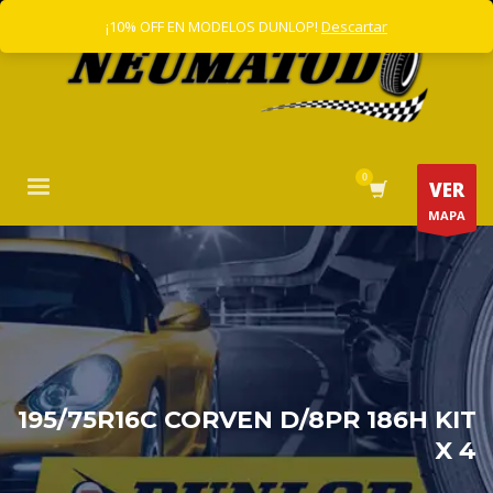
¡10% OFF EN MODELOS DUNLOP!
Descartar
VER
MAPA
195/75R16C CORVEN D/8PR 186H KIT
X 4