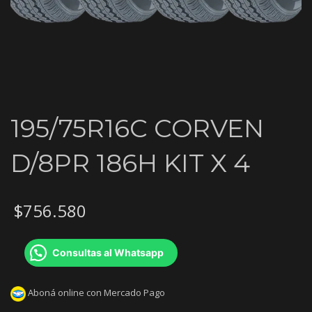
195/75R16C CORVEN
D/8PR 186H KIT X 4
$
756.580
Consultas al Whatsapp
Aboná online con Mercado Pago