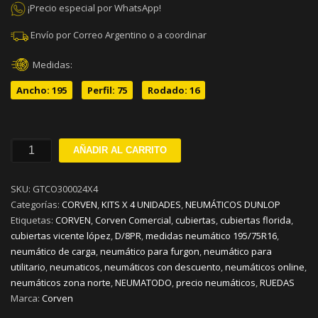
¡Precio especial por WhatsApp!
Envío por Correo Argentino o a coordinar
Medidas:
Ancho: 195
Perfil: 75
Rodado: 16
195/75R16C
AÑADIR AL CARRITO
CORVEN
D/8PR
SKU:
GTCO300024X4
186H
Categorías:
CORVEN
,
KITS X 4 UNIDADES
,
NEUMÁTICOS DUNLOP
KIT
Etiquetas:
CORVEN
,
Corven Comercial
,
cubiertas
,
cubiertas florida
,
X
cubiertas vicente lópez
,
D/8PR
,
medidas neumático 195/75R16
,
4
neumático de carga
,
neumático para furgon
,
neumático para
cantidad
utilitario
,
neumaticos
,
neumáticos con descuento
,
neumáticos online
,
neumáticos zona norte
,
NEUMATODO
,
precio neumáticos
,
RUEDAS
Marca:
Corven