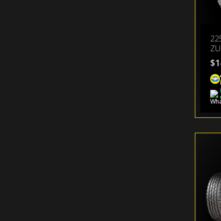
22
ZU
$
1