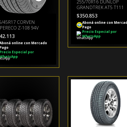
255/70R16 DUNLOP
GRANDTREK AT5 T111
$
350.853
5/45R17 CORVEN
Aboná online con Merca
PERECO Z-108 94V
Pago
Precio Especial por
42.113
WhatsApp
Aboná online con Mercado
Pago
Precio Especial por
WhatsApp