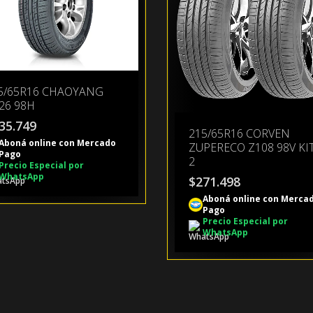
5/65R16 CHAOYANG
26 98H
35.749
215/65R16 CORVEN
Aboná online con Mercado
ZUPERECO Z108 98V KIT
Pago
2
Precio Especial por
WhatsApp
$
271.498
Aboná online con Merca
Pago
Precio Especial por
WhatsApp