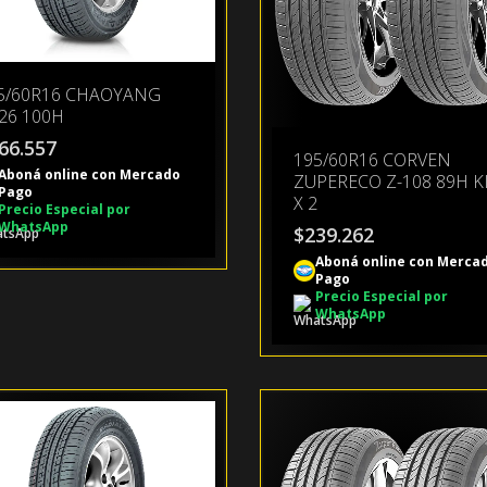
5/60R16 CHAOYANG
26 100H
66.557
195/60R16 CORVEN
Aboná online con Mercado
ZUPERECO Z-108 89H K
Pago
X 2
Precio Especial por
WhatsApp
$
239.262
Aboná online con Merca
Pago
Precio Especial por
WhatsApp