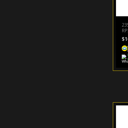
23
RP
$
1