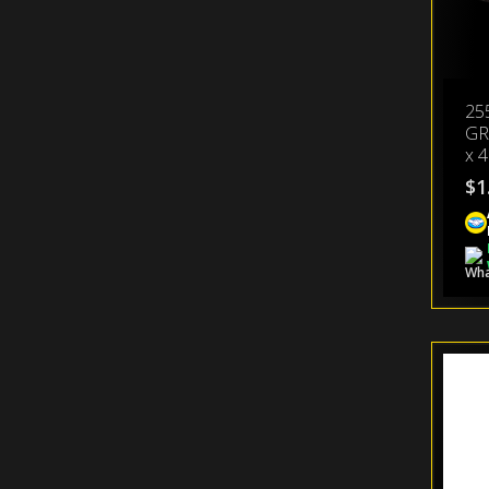
25
GR
x 4
$
1