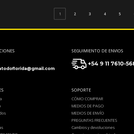
2
3
4
5
1
CIONES
SEGUIMIENTO DE ENVIOS
+54 9 11 7610-56
todoflorida@gmail.com
ES
SOPORTE
a
CÓMO COMPRAR
o
MEDIOS DE PAGO
dos
MEDIOS DE ENVÍO
PREGUNTAS FRECUENTES
as
Cambios y devoluciones