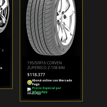
 X
195/50R16 CORVEN
ZUPERECO Z-108 84V
do
$
118.377
Aboná online con Mercado
Pago
Precio Especial por
WhatsApp