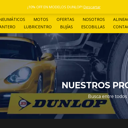
1 4961-4205
¡10% OFF EN MODELOS DUNLOP!
Descartar
NEUMÁTICOS
MOTOS
OFERTAS
NOSOTROS
ALINEA
LANTERO
LUBRICENTRO
BUJÍAS
ESCOBILLAS
CONTA
NUESTROS PRO
Busca entre todos