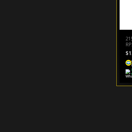
21
RP
$
1