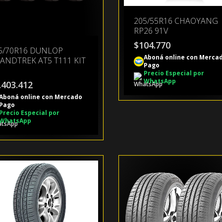
205/55R16 CHAOYANG
RP26 91V
$
104.770
5/70R16 DUNLOP
Aboná online con Merca
ANDTREK AT5 T111 KIT
Pago
Precio Especial por
WhatsApp
.403.412
Aboná online con Mercado
Pago
Precio Especial por
WhatsApp