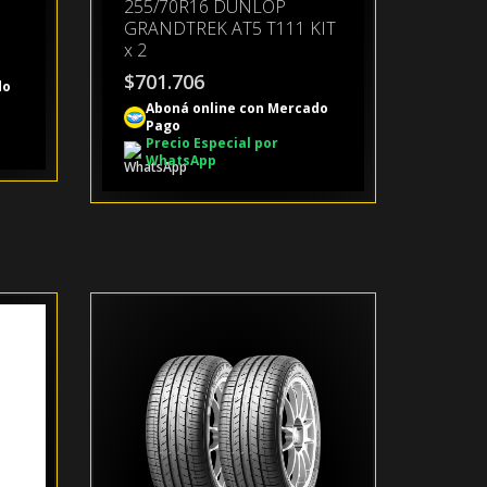
255/70R16 DUNLOP
GRANDTREK AT5 T111 KIT
x 2
$
701.706
do
Aboná online con Mercado
Pago
Precio Especial por
WhatsApp