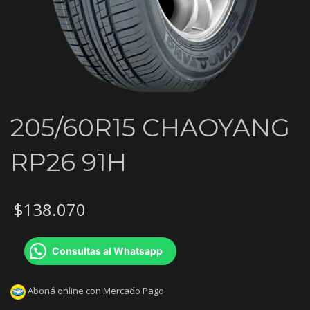
205/60R15 CHAOYANG
RP26 91H
$
138.070
Consultas al Whatsapp
Aboná online con Mercado Pago