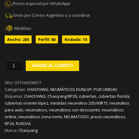
¡Precio especial por WhatsApp!
Envío por Correo Argentino o a coordinar
Medidas:
Ancho: 205
Perfil: 60
Rodado: 15
205/60R15
AÑADIR AL CARRITO
CHAOYANG
RP26
SKU:
GTCHAO00017
91H
Categorías:
CHAOYANG
,
NEUMÁTICOS DUNLOP
,
POR UNIDAD
cantidad
Etiquetas:
CHAOYANG
,
Chaoyang RP26
,
cubiertas
,
cubiertas florida
,
cubiertas vicente lópez
,
medidas neumático 205/60R15
,
neumático
para auto
,
neumaticos
,
neumáticos con descuento
,
neumáticos
online
,
neumáticos zona norte
,
NEUMATODO
,
precio neumáticos
,
RP26
,
RUEDAS
Marca:
Chaoyang