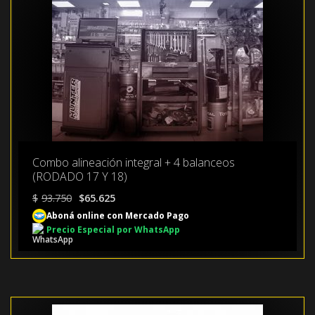
Combo alineación integral + 4 balanceos
(RODADO 17 Y 18)
El
El
$
93.750
$
65.625
precio
precio
Aboná online con Mercado Pago
original
actual
Precio Especial por WhatsApp
era:
es:
$93.750.
$65.625.