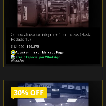
Combo alineación integral + 4 balanceos (Hasta
Rodado 16)
El
El
$
81.250
$
56.875
precio
precio
Aboná online con Mercado Pago
original
actual
Precio Especial por WhatsApp
era:
es:
$81.250.
$56.875.
30% OFF