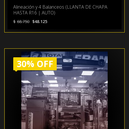
Alineación y 4 Balanceos (LLANTA DE CHAPA
HASTA R16 | AUTO)
El
El
$
68.750
$
48.125
precio
precio
original
actual
era:
es:
$68.750.
$48.125.
30% OFF