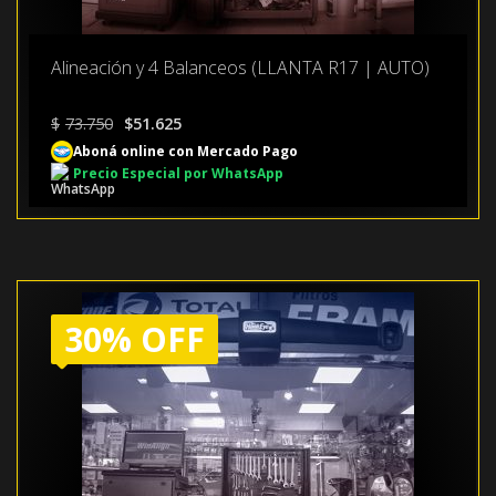
Alineación y 4 Balanceos (LLANTA R17 | AUTO)
El
El
$
73.750
$
51.625
precio
precio
Aboná online con Mercado Pago
original
actual
Precio Especial por WhatsApp
era:
es:
$73.750.
$51.625.
30% OFF