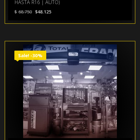
HASTA R16 | AUTO)
El
El
$
68.750
$
48.125
precio
precio
original
actual
era:
es:
$68.750.
$48.125.
Sale! -30%