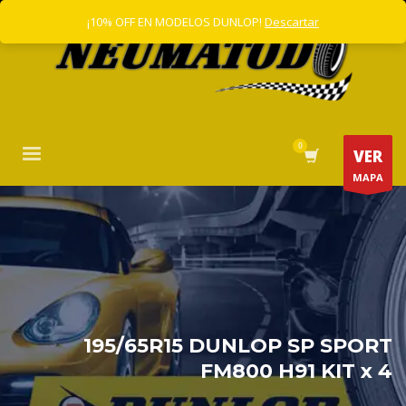
¡10% OFF EN MODELOS DUNLOP!
Descartar
VER
MAPA
195/65R15 DUNLOP SP SPORT
FM800 H91 KIT x 4