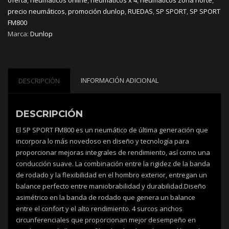
cantidad
precio neumáticos
,
promoción dunlop
,
RUEDAS
,
SP SPORT
,
SP SPORT
FM800
Marca:
Dunlop
INFORMACIÓN ADICIONAL
DESCRIPCIÓN
DESCRIPCIÓN
El SP SPORT FM800 es un neumático de última generación que
incorpora lo más novedoso en diseño y tecnología para
proporcionar mejoras integrales de rendimiento, así como una
conducción suave. La combinación entre la rigidez de la banda
de rodado y la flexibilidad en el hombro exterior, entregan un
balance perfecto entre maniobrabilidad y durabilidad.Diseño
asimétrico en la banda de rodado que genera un balance
entre el confort y el alto rendimiento. 4 surcos anchos
circunferenciales que proporcionan mejor desempeño en