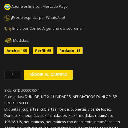
Aboná online con Mercado Pago
¡Precio especial por WhatsApp!
Envío por Correo Argentino o a coordinar
Medidas:
Ancho: 195
Perfil: 65
Rodado: 15
195/65R15
AÑADIR AL CARRITO
DUNLOP
SP
SKU:
GTDU000075X4
SPORT
Categorías:
DUNLOP
,
KIT X 4 UNIDADES
,
NEUMÁTICOS DUNLOP
,
SP
FM800
SPORT FM800
H91
Etiquetas:
cubiertas
,
cubiertas florida
,
cubiertas vicente lópez
,
KIT
Dunlop
,
kit neumáticos x 4 unidades
,
kit x4
,
medidas neumático
x
195/65R15
,
neumaticos
,
neumáticos con descuento
,
neumáticos en
4
oferta
,
neumáticos online
,
neumáticos x 4
,
neumáticos zona norte
,