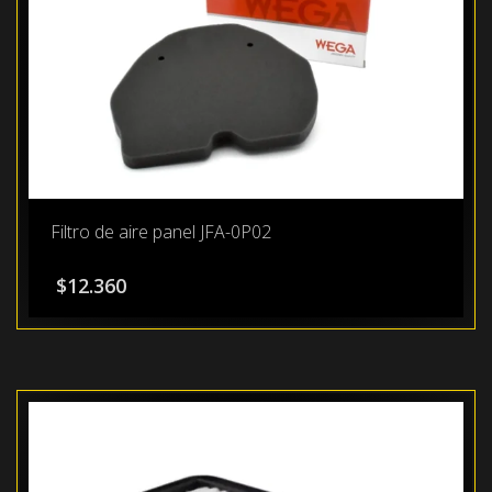
Filtro de aire panel JFA-0P02
$
12.360