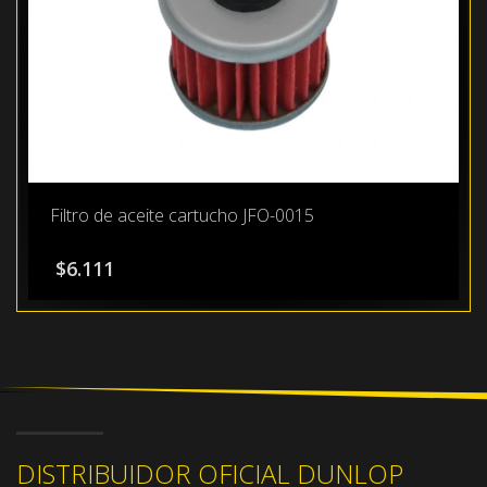
Filtro de aceite cartucho JFO-0015
$
6.111
DISTRIBUIDOR OFICIAL DUNLOP