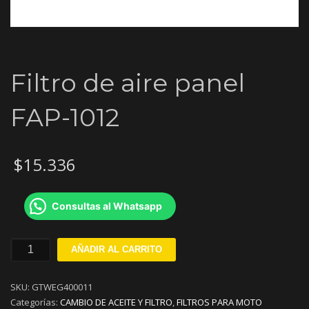
Filtro de aire panel
FAP-1012
$
15.336
Consultas al Whatsapp
Filtro
AÑADIR AL CARRITO
de
aire
SKU:
GTWEG400011
panel
Categorías:
CAMBIO DE ACEITE Y FILTRO
,
FILTROS PARA MOTO
FAP-