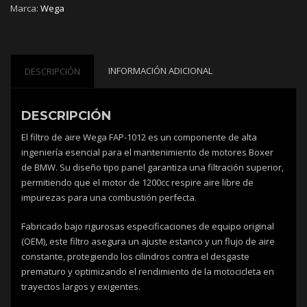
Marca:
Wega
1012
cantidad
INFORMACIÓN ADICIONAL
DESCRIPCIÓN
DESCRIPCIÓN
El filtro de aire Wega FAP-1012 es un componente de alta
ingeniería esencial para el mantenimiento de motores Boxer
de BMW. Su diseño tipo panel garantiza una filtración superior,
permitiendo que el motor de 1200cc respire aire libre de
impurezas para una combustión perfecta.
Fabricado bajo rigurosas especificaciones de equipo original
(OEM), este filtro asegura un ajuste estanco y un flujo de aire
constante, protegiendo los cilindros contra el desgaste
prematuro y optimizando el rendimiento de la motocicleta en
trayectos largos y exigentes.