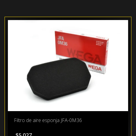
Filtro de aire esponja JFA-0M36
$
5.027