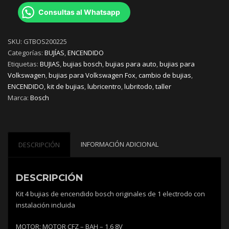
Consultas al Whatsapp
SKU:
GTBOS200225
Categorías:
BUJÍAS
,
ENCENDIDO
Etiquetas:
BUJIAS
,
bujias bosch
,
bujias para auto
,
bujias para
Volkswagen
,
bujias para Volkswagen Fox
,
cambio de bujias
,
ENCENDIDO
,
kit de bujias
,
lubricentro
,
lubritodo
,
taller
Marca:
Bosch
INFORMACIÓN ADICIONAL
DESCRIPCIÓN
DESCRIPCIÓN
Kit 4 bujias de encendido bosch originales de 1 electrodo con
instalación incluida
MOTOR: MOTOR CFZ – BAH – 1,6 8V