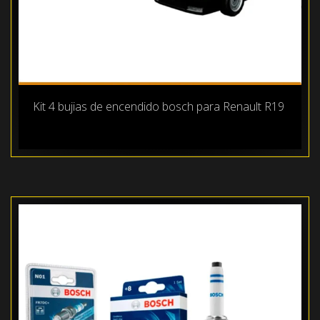
Kit 4 bujias de encendido bosch para Renault R19