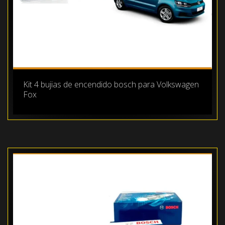
Kit 4 bujias de encendido bosch para Volkswagen
Fox