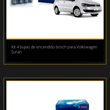
Kit 4 bujias de encendido bosch para Volkswagen
Suran