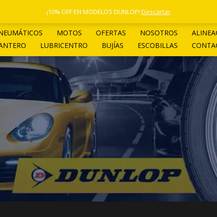
1 4961-4205
¡10% OFF EN MODELOS DUNLOP!
Descartar
NEUMÁTICOS
MOTOS
OFERTAS
NOSOTROS
ALINEA
LANTERO
LUBRICENTRO
BUJÍAS
ESCOBILLAS
CONTA