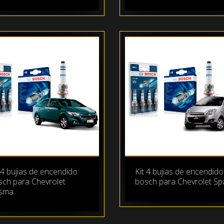
 4 bujias de encendido
Kit 4 bujias de encendido
sch para Chevrolet
bosch para Chevrolet Sp
isma