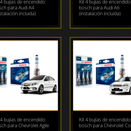
 4 bujias de encendido
Kit 4 bujias de encendido
sch para Audi A4
bosch para Audi A6
stalación incluida)
(instalación incluida)
 4 bujias de encendido
Kit 4 bujias de encendido
ch para Chevrolet Agile
bosch para Chevrolet Co