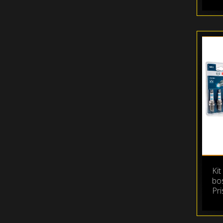
Kit
bo
Pr