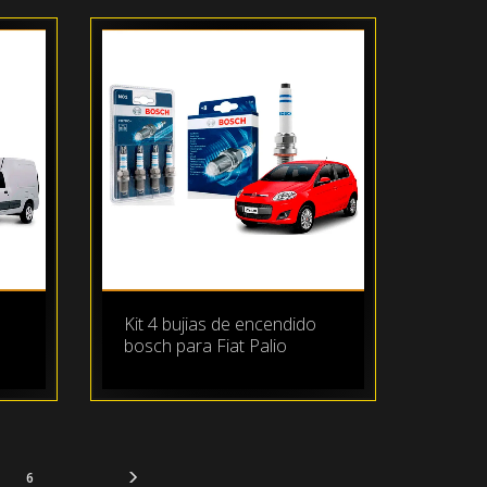
Kit 4 bujias de encendido
bosch para Fiat Palio
6