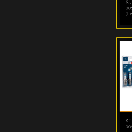
Kit
bo
(In
Kit
bos