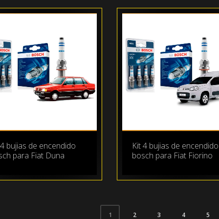
 4 bujias de encendido
Kit 4 bujias de encendido
sch para Fiat Duna
bosch para Fiat Fiorino
2
3
4
5
1