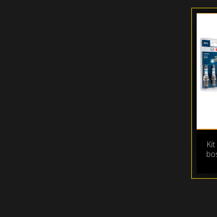
Kit
bo