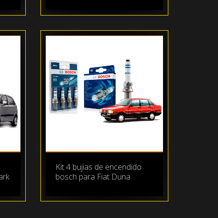
Kit 4 bujias de encendido
ark
bosch para Fiat Duna