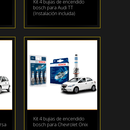
Kit 4 bujias de encendido
bosch para Audi TT
(Instalación incluida)
Kit 4 bujias de encendido
rsa
bosch para Chevrolet Onix