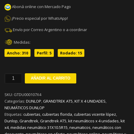
Aboná online con Mercado Pago
¡Precio especial por WhatsApp!
Envío por Correo Argentino o a coordinar
Medidas:
Ancho: 310
Perfil: 5
Rodado: 15
31X10.5R15
AÑADIR AL CARRITO
DUNLOP
GRANDTREK
SKU:
GTDU000107X4
AT5
Categorías:
DUNLOP
,
GRANDTREK AT5
,
KIT X 4 UNIDADES
,
S109
NEUMÁTICOS DUNLOP
KIT
Etiquetas:
cubiertas
,
cubiertas florida
,
cubiertas vicente lópez
,
x
Dunlop
,
Grandtrek
,
Grandtrek AT5
,
kit neumáticos x 4 unidades
,
kit
4
x4
,
medidas neumático 31X10.5R15
,
neumaticos
,
neumáticos con
cantidad
descuento
,
neumáticos en oferta
,
neumáticos online
,
neumáticos x