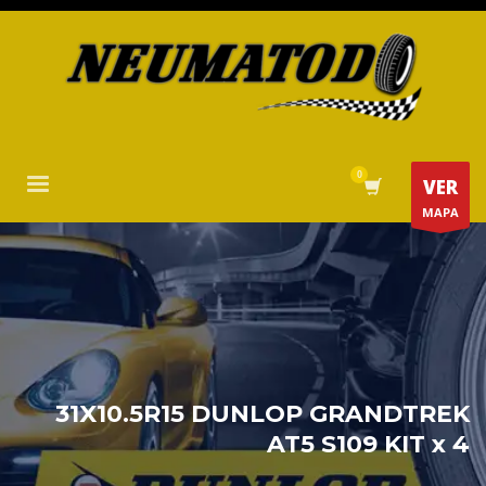
VER
MAPA
31X10.5R15 DUNLOP GRANDTREK
AT5 S109 KIT x 4