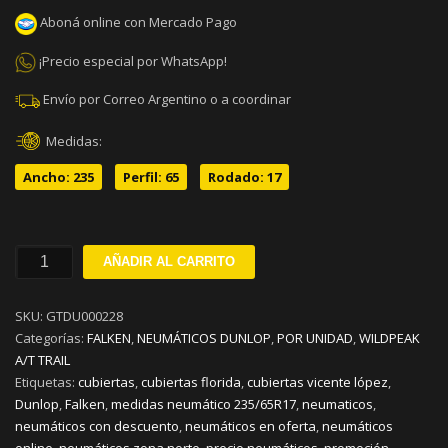
Aboná online con Mercado Pago
¡Precio especial por WhatsApp!
Envío por Correo Argentino o a coordinar
Medidas:
Ancho: 235
Perfil: 65
Rodado: 17
235/65R17
AÑADIR AL CARRITO
FALKEN
WILDPEAK
SKU:
GTDU000228
A/T
Categorías:
FALKEN
,
NEUMÁTICOS DUNLOP
,
POR UNIDAD
,
WILDPEAK
TRAIL
A/T TRAIL
H108
Etiquetas:
cubiertas
,
cubiertas florida
,
cubiertas vicente lópez
,
cantidad
Dunlop
,
Falken
,
medidas neumático 235/65R17
,
neumaticos
,
neumáticos con descuento
,
neumáticos en oferta
,
neumáticos
online
,
neumáticos zona norte
,
precio neumáticos
,
promoción