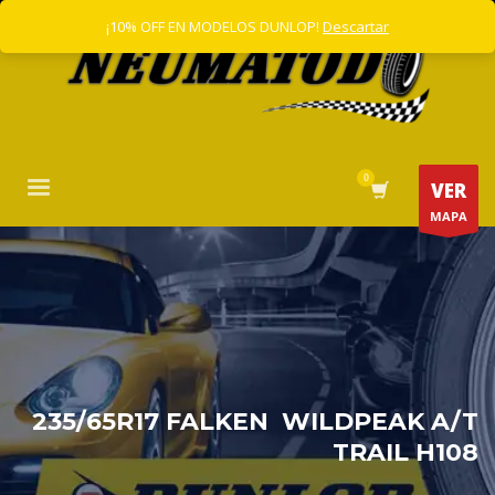
¡10% OFF EN MODELOS DUNLOP!
Descartar
VER
MAPA
235/65R17 FALKEN WILDPEAK A/T
TRAIL H108