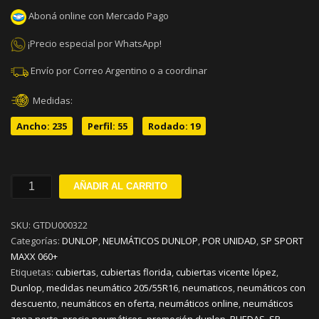
Aboná online con Mercado Pago
¡Precio especial por WhatsApp!
Envío por Correo Argentino o a coordinar
Medidas:
Ancho: 235
Perfil: 55
Rodado: 19
235/55R19
AÑADIR AL CARRITO
DUNLOP
SP
SKU:
GTDU000322
SPORT
Categorías:
DUNLOP
,
NEUMÁTICOS DUNLOP
,
POR UNIDAD
,
SP SPORT
MAXX
MAXX 060+
060+
Etiquetas:
cubiertas
,
cubiertas florida
,
cubiertas vicente lópez
,
V101
Dunlop
,
medidas neumático 205/55R16
,
neumaticos
,
neumáticos con
cantidad
descuento
,
neumáticos en oferta
,
neumáticos online
,
neumáticos
zona norte
,
precio neumáticos
,
promoción dunlop
,
RUEDAS
,
SP