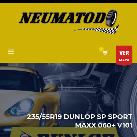
VER
MAPA
235/55R19 DUNLOP SP SPORT
MAXX 060+ V101