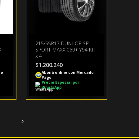
215/55R17 DUNLOP SP
KIT
SPORT MAXX 060+ Y94 KIT
x 4
$
1.200.240
do
Aboná online con Mercado
Pago
Precio Especial por
WhatsApp