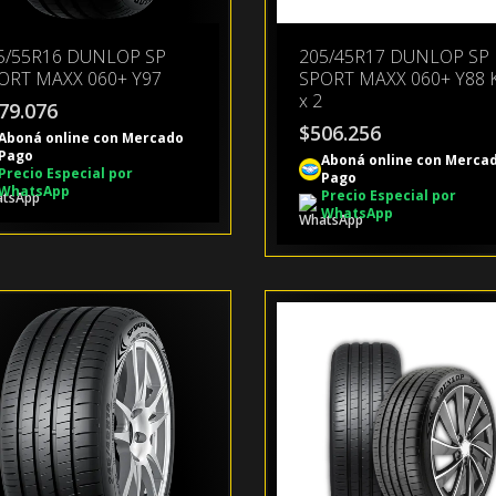
5/55R16 DUNLOP SP
205/45R17 DUNLOP SP
ORT MAXX 060+ Y97
SPORT MAXX 060+ Y88 
x 2
79.076
$
506.256
Aboná online con Mercado
Pago
Aboná online con Merca
Precio Especial por
Pago
WhatsApp
Precio Especial por
WhatsApp