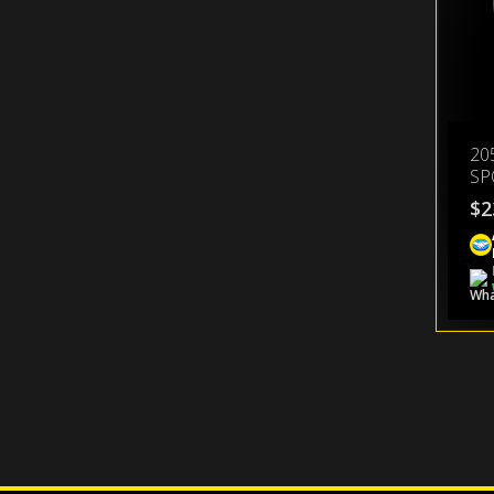
20
SP
$
2