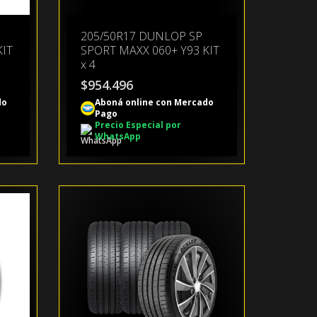
205/50R17 DUNLOP SP
KIT
SPORT MAXX 060+ Y93 KIT
x 4
$
954.496
do
Aboná online con Mercado
Pago
Precio Especial por
WhatsApp