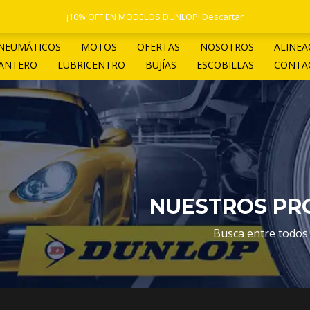
1 4961-4205
¡10% OFF EN MODELOS DUNLOP!
Descartar
NEUMÁTICOS
MOTOS
OFERTAS
NOSOTROS
ALINEA
LANTERO
LUBRICENTRO
BUJÍAS
ESCOBILLAS
CONTA
NUESTROS PRO
Busca entre todos