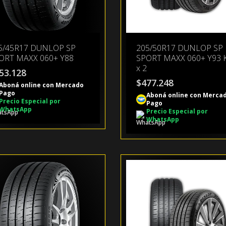
5/45R17 DUNLOP SP
205/50R17 DUNLOP SP
ORT MAXX 060+ Y88
SPORT MAXX 060+ Y93 
x 2
53.128
$
477.248
Aboná online con Mercado
Pago
Aboná online con Merca
Precio Especial por
Pago
WhatsApp
Precio Especial por
WhatsApp