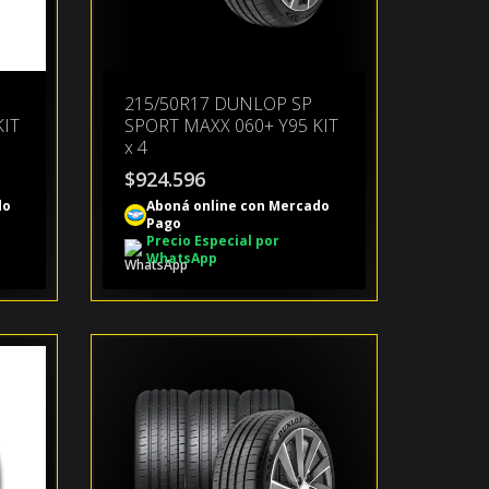
215/50R17 DUNLOP SP
KIT
SPORT MAXX 060+ Y95 KIT
x 4
$
924.596
do
Aboná online con Mercado
Pago
Precio Especial por
WhatsApp