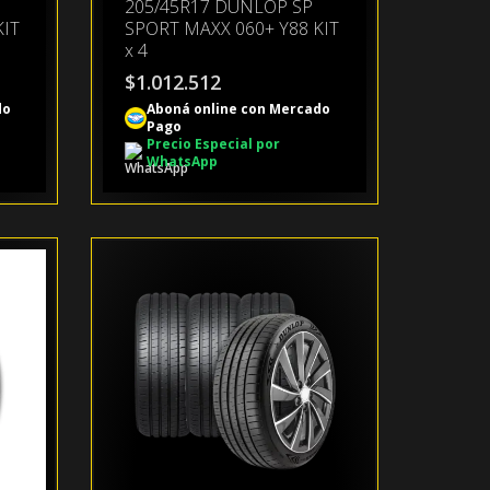
205/45R17 DUNLOP SP
KIT
SPORT MAXX 060+ Y88 KIT
x 4
$
1.012.512
do
Aboná online con Mercado
Pago
Precio Especial por
WhatsApp