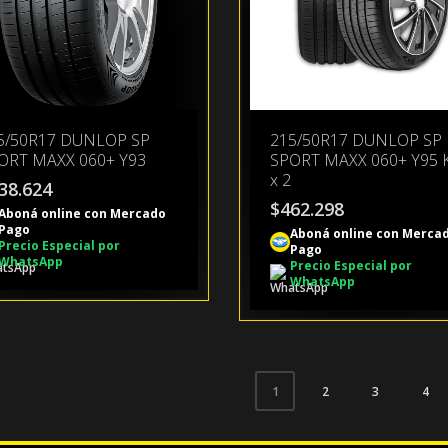
5/50R17 DUNLOP SP
215/50R17 DUNLOP SP
ORT MAXX 060+ Y93
SPORT MAXX 060+ Y95 
x 2
38.624
$
462.298
Aboná online con Mercado
Pago
Aboná online con Merca
Precio Especial por
Pago
WhatsApp
Precio Especial por
WhatsApp
2
3
4
1