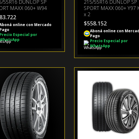
5/55R16 DUNLOP SP
215/55R16 DUNLOP SP
ORT MAXX 060+ W94
SPORT MAXX 060+ Y97 
x 2
83.722
$
558.152
Aboná online con Mercado
Pago
Aboná online con Merca
Precio Especial por
Pago
WhatsApp
Precio Especial por
WhatsApp