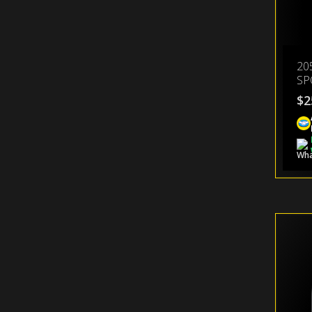
20
SP
$
2