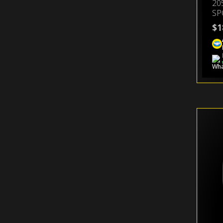
20
SP
$
1