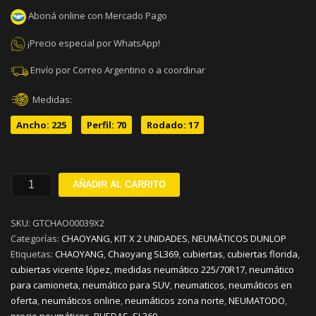
Aboná online con Mercado Pago
¡Precio especial por WhatsApp!
Envío por Correo Argentino o a coordinar
Medidas:
Ancho: 225
Perfil: 70
Rodado: 17
225/70R17
AÑADIR AL CARRITO
CHAOYANG
SL369
SKU:
GTCHAO00039X2
XL108S
Categorías:
CHAOYANG
,
KIT X 2 UNIDADES
,
NEUMÁTICOS DUNLOP
TL
Etiquetas:
CHAOYANG
,
Chaoyang SL369
,
cubiertas
,
cubiertas florida
,
KIT
cubiertas vicente lópez
,
medidas neumático 225/70R17
,
neumático
X
para camioneta
,
neumático para SUV
,
neumaticos
,
neumáticos en
2
oferta
,
neumáticos online
,
neumáticos zona norte
,
NEUMATODO
,
cantidad
precio neumáticos
,
RUEDAS
,
SL369