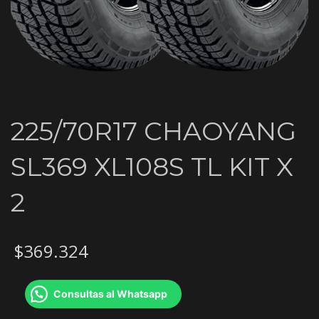
225/70R17 CHAOYANG
SL369 XL108S TL KIT X
2
$
369.324
Consultas al Whatsapp