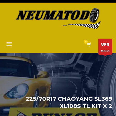
VER
MAPA
225/70R17 CHAOYANG SL369
XL108S TL KIT X 2