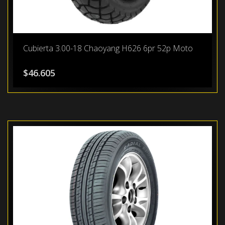
Cubierta 3.00-18 Chaoyang H626 6pr 52p Moto
$
46.605