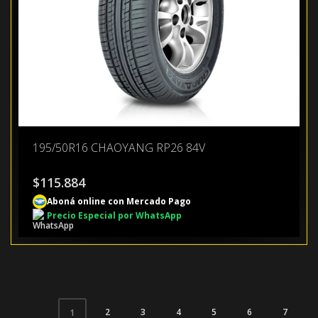
195/50R16 CHAOYANG RP26 84V
$
115.884
Aboná online con Mercado Pago
Precio Especial por WhatsApp
2
3
4
5
6
7
1