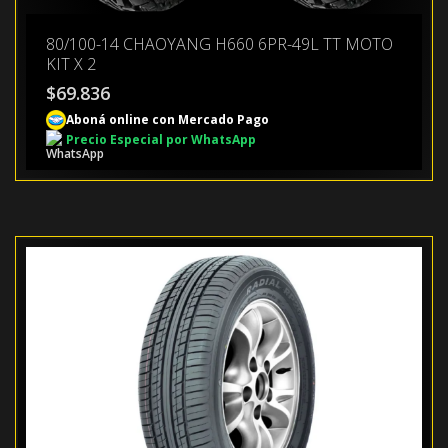
80/100-14 CHAOYANG H660 6PR-49L TT MOTO
KIT X 2
$
69.836
Aboná online con Mercado Pago
Precio Especial por WhatsApp