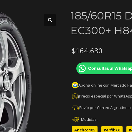
185/60R15
EC300+ H8
$
164.630
Consultas al Whatsa
Aboná online con Mercado P
¡Precio especial por WhatsApp
Envío por Correo Argentino o
Medidas:
Ancho: 185
Perfil: 60
R