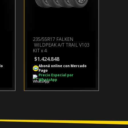
235/55R17 FALKEN
WILDPEAK A/T TRAIL V103
KIT x 4
$
1.424.848
do
Aboná online con Mercado
Pago
Precio Especial por
WhatsApp