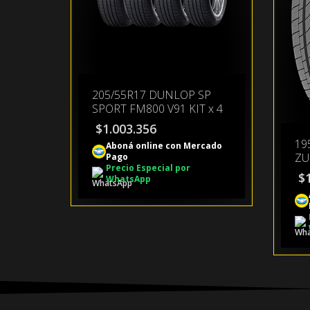
205/55R17 DUNLOP SP
SPORT FM800 V91 KIT x 4
$
1.003.356
19
Aboná online con Mercado
ZU
Pago
Precio Especial por
$
WhatsApp