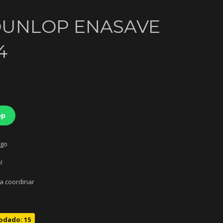
 DUNLOP ENASAVE
4
pp
ago
!
 a coordinar
odado: 15