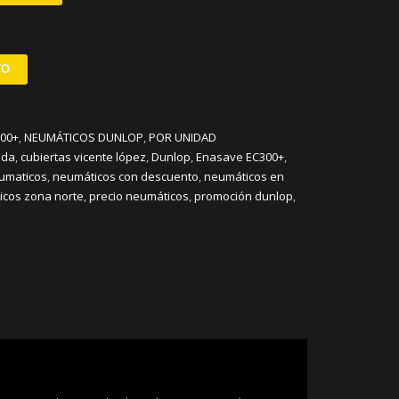
TO
00+
,
NEUMÁTICOS DUNLOP
,
POR UNIDAD
ida
,
cubiertas vicente lópez
,
Dunlop
,
Enasave EC300+
,
umaticos
,
neumáticos con descuento
,
neumáticos en
cos zona norte
,
precio neumáticos
,
promoción dunlop
,