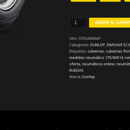
185/60R15
AÑADIR AL CARRI
DUNLOP
ENASAVE
SKU:
GTDU000047
EC300+
Categorías:
DUNLOP
,
ENASAVE EC3
H84
Etiquetas:
cubiertas
,
cubiertas flor
cantidad
medidas neumático 175/65R14
,
ne
oferta
,
neumáticos online
,
neumáti
RUEDAS
Marca:
Dunlop