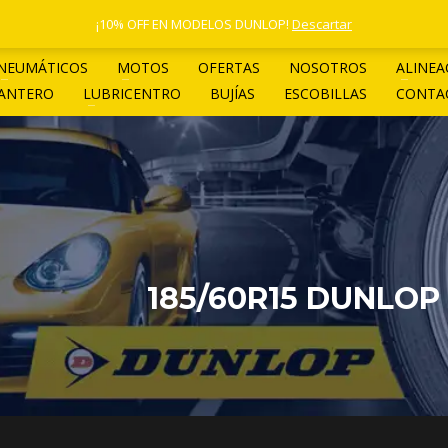
1 4961-4205
¡10% OFF EN MODELOS DUNLOP!
Descartar
NEUMÁTICOS
MOTOS
OFERTAS
NOSOTROS
ALINEA
LANTERO
LUBRICENTRO
BUJÍAS
ESCOBILLAS
CONTA
185/60R15 DUNLOP