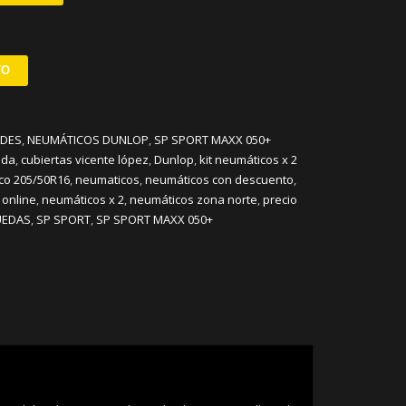
TO
ADES
,
NEUMÁTICOS DUNLOP
,
SP SPORT MAXX 050+
ida
,
cubiertas vicente lópez
,
Dunlop
,
kit neumáticos x 2
co 205/50R16
,
neumaticos
,
neumáticos con descuento
,
 online
,
neumáticos x 2
,
neumáticos zona norte
,
precio
UEDAS
,
SP SPORT
,
SP SPORT MAXX 050+