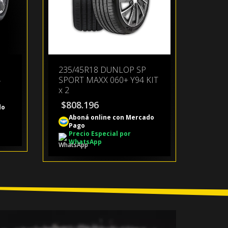
235/45R18 DUNLOP SP
4
SPORT MAXX 060+ Y94 KIT
x 2
$
808.196
do
Aboná online con Mercado
Pago
Precio Especial por
WhatsApp