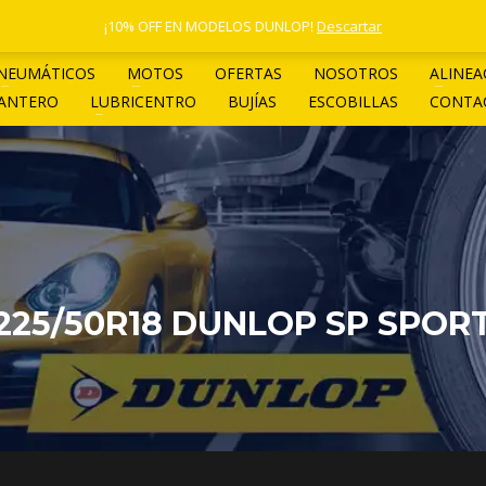
1 4961-4205
¡10% OFF EN MODELOS DUNLOP!
Descartar
NEUMÁTICOS
MOTOS
OFERTAS
NOSOTROS
ALINEA
LANTERO
LUBRICENTRO
BUJÍAS
ESCOBILLAS
CONTA
225/50R18 DUNLOP SP SPORT 