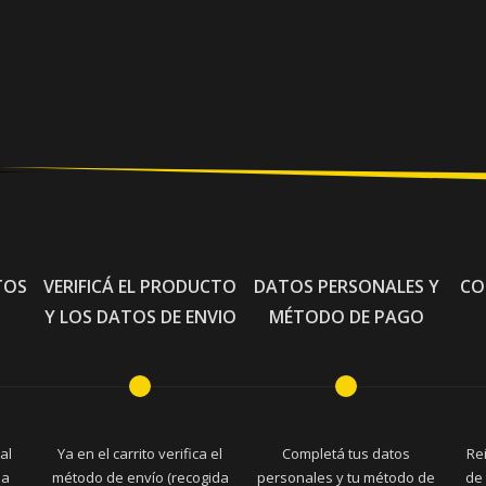
TOS
VERIFICÁ EL PRODUCTO
DATOS PERSONALES Y
CO
Y LOS DATOS DE ENVIO
MÉTODO DE PAGO
al
Ya en el carrito verifica el
Completá tus datos
Re
la
método de envío (recogida
personales y tu método de
de 