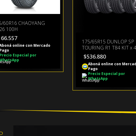
5/60R16 CHAOYANG
26 100H
166.557
175/65R15 DUNLOP SP
Aboná online con Mercado
TOURING R1 T84 KIT x 
Pago
Precio Especial por
$
536.880
WhatsApp
Aboná online con Merca
Pago
Precio Especial por
WhatsApp
P