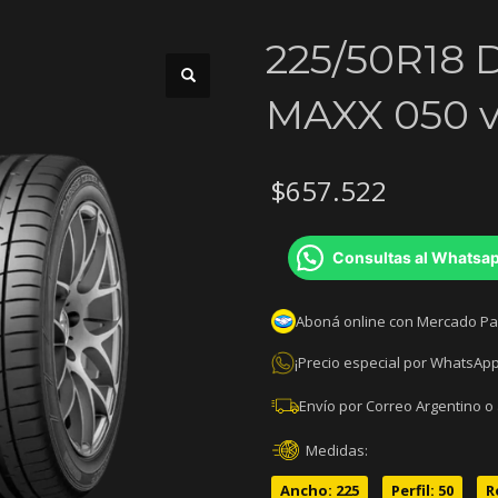
225/50R18
MAXX 050 v9
$
657.522
Consultas al Whatsa
Aboná online con Mercado P
¡Precio especial por WhatsApp
Envío por Correo Argentino o
Medidas:
Ancho: 225
Perfil: 50
R