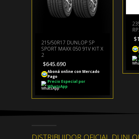
23
RP
$
215/50R17 DUNLOP SP
SPORT MAXX 050 91V KIT X
2
$
645.690
Aboná online con Mercado
Pago
Precio Especial por
WhatsApp
DISTRIBUIDOR OFICIAL DUNLO