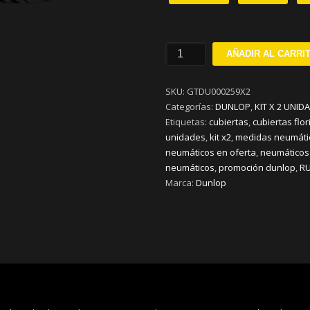
225/50R18
AÑADIR AL CARRI
DUNLOP
SP
SKU:
GTDU000259X2
SPORT
Categorías:
DUNLOP
,
KIT X 2 UNID
MAXX
Etiquetas:
cubiertas
,
cubiertas flor
050
unidades
,
kit x2
,
medidas neumáti
v95
neumáticos en oferta
,
neumáticos
KIT
neumáticos
,
promoción dunlop
,
R
x
Marca:
Dunlop
2
cantidad