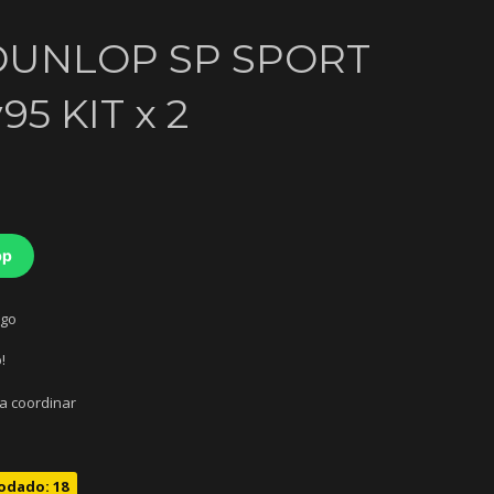
 DUNLOP SP SPORT
5 KIT x 2
pp
ago
!
 a coordinar
odado: 18