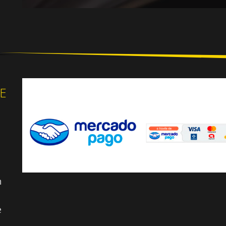
E
n
e