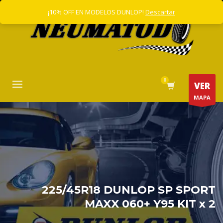
¡10% OFF EN MODELOS DUNLOP!
Descartar
VER
MAPA
225/45R18 DUNLOP SP SPORT
MAXX 060+ Y95 KIT x 2