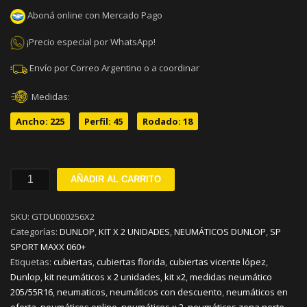
Aboná online con Mercado Pago
¡Precio especial por WhatsApp!
Envío por Correo Argentino o a coordinar
Medidas:
Ancho: 225
Perfil: 45
Rodado: 18
225/45R18
AÑADIR AL CARRITO
DUNLOP
SP
SKU:
GTDU000256X2
SPORT
Categorías:
DUNLOP
,
KIT X 2 UNIDADES
,
NEUMÁTICOS DUNLOP
,
SP
MAXX
SPORT MAXX 060+
060+
Etiquetas:
cubiertas
,
cubiertas florida
,
cubiertas vicente lópez
,
Y95
Dunlop
,
kit neumáticos x 2 unidades
,
kit x2
,
medidas neumático
KIT
205/55R16
,
neumaticos
,
neumáticos con descuento
,
neumáticos en
x
oferta
,
neumáticos online
,
neumáticos x 2
,
neumáticos zona norte
,