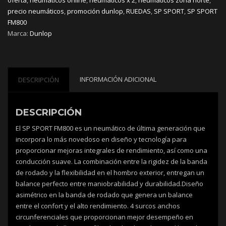
cantidad
precio neumáticos
,
promoción dunlop
,
RUEDAS
,
SP SPORT
,
SP SPORT
FM800
Marca:
Dunlop
INFORMACIÓN ADICIONAL
DESCRIPCIÓN
DESCRIPCIÓN
El SP SPORT FM800 es un neumático de última generación que
incorpora lo más novedoso en diseño y tecnología para
proporcionar mejoras integrales de rendimiento, así como una
conducción suave. La combinación entre la rigidez de la banda
de rodado y la flexibilidad en el hombro exterior, entregan un
balance perfecto entre maniobrabilidad y durabilidad.Diseño
asimétrico en la banda de rodado que genera un balance
entre el confort y el alto rendimiento. 4 surcos anchos
circunferenciales que proporcionan mejor desempeño en