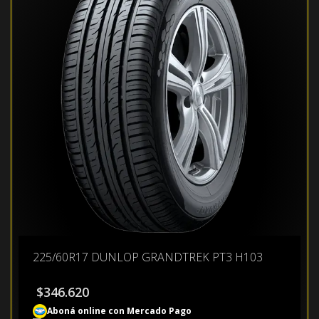
225/60R17 DUNLOP GRANDTREK PT3 H103
$
346.620
Aboná online con Mercado Pago