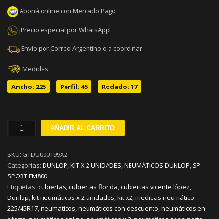
Aboná online con Mercado Pago
¡Precio especial por WhatsApp!
Envío por Correo Argentino o a coordinar
Medidas:
Ancho: 225
Perfil: 45
Rodado: 17
225/45R17
AÑADIR AL CARRITO
DUNLOP
SP
SKU:
GTDU000199X2
SPORT
Categorías:
DUNLOP
,
KIT X 2 UNIDADES
,
NEUMÁTICOS DUNLOP
,
SP
FM800
SPORT FM800
W94
Etiquetas:
cubiertas
,
cubiertas florida
,
cubiertas vicente lópez
,
KIT
Dunlop
,
kit neumáticos x 2 unidades
,
kit x2
,
medidas neumático
x
225/45R17
,
neumaticos
,
neumáticos con descuento
,
neumáticos en
2
oferta
,
neumáticos online
,
neumáticos x 2
,
neumáticos zona norte
,