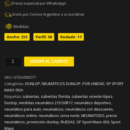
¡Precio especial por WhatsApp!
Envío por Correo Argentino o a coordinar
Medidas:
Ancho: 215
Perfil: 50
Rodado: 17
215/50R17
AÑADIR AL CARRITO
DUNLOP
SP
SKU:
GTDU000377
SPORT
Categorías:
DUNLOP
,
NEUMÁTICOS DUNLOP
,
POR UNIDAD
,
SP SPORT
MAXX
MAXX 050+
050
Etiquetas:
cubiertas
,
cubiertas florida
,
cubiertas vicente lópez
,
91V
Dunlop
,
medidas neumático 215/50R17
,
neumático deportivo
,
cantidad
neumático para auto
,
neumaticos
,
neumáticos con descuento
,
neumáticos online
,
neumáticos zona norte
,
NEUMATODO
,
precio
neumáticos
,
promoción dunlop
,
RUEDAS
,
SP Sport Maxx 050
,
Sport
Maxx