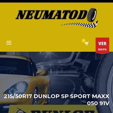
VER
MAPA
215/50R17 DUNLOP SP SPORT MAXX
050 91V