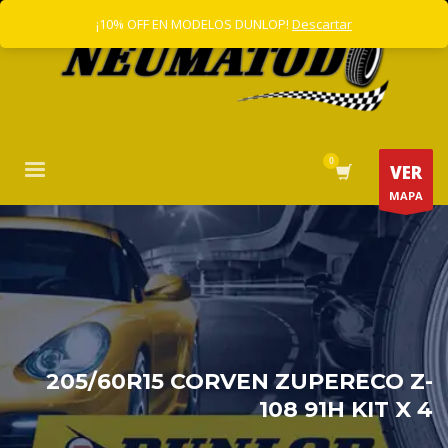
¡10% OFF EN MODELOS DUNLOP!
Descartar
VER
MAPA
205/60R15 CORVEN ZUPERECO Z-
108 91H KIT X 4