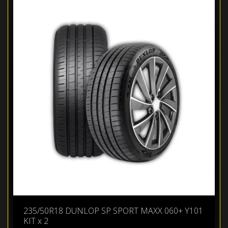
235/50R18 DUNLOP SP SPORT MAXX 060+ Y101
KIT x 2