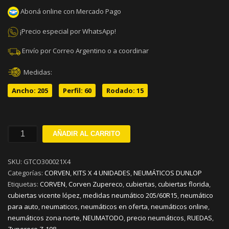
Aboná online con Mercado Pago
¡Precio especial por WhatsApp!
Envío por Correo Argentino o a coordinar
Medidas:
Ancho: 205
Perfil: 60
Rodado: 15
205/60R15
AÑADIR AL CARRITO
CORVEN
ZUPERECO
SKU:
GTCO300021X4
Z-
Categorías:
CORVEN
,
KITS X 4 UNIDADES
,
NEUMÁTICOS DUNLOP
108
Etiquetas:
CORVEN
,
Corven Zupereco
,
cubiertas
,
cubiertas florida
,
91H
cubiertas vicente lópez
,
medidas neumático 205/60R15
,
neumático
KIT
para auto
,
neumaticos
,
neumáticos en oferta
,
neumáticos online
,
X
neumáticos zona norte
,
NEUMATODO
,
precio neumáticos
,
RUEDAS
,
4
Zupereco Z-108