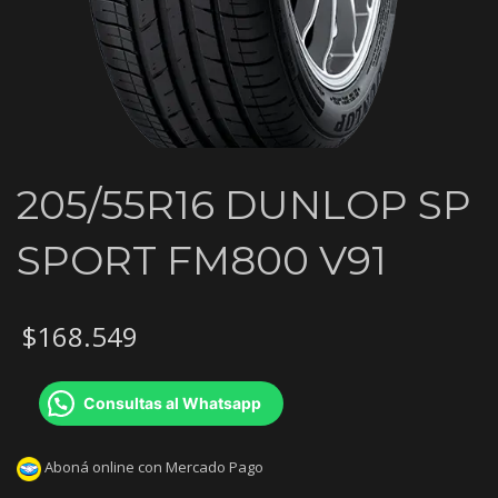
205/55R16 DUNLOP SP
SPORT FM800 V91
$
168.549
Consultas al Whatsapp
Aboná online con Mercado Pago