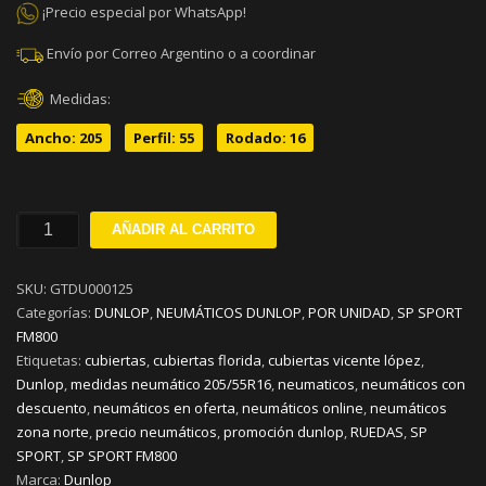
¡Precio especial por WhatsApp!
Envío por Correo Argentino o a coordinar
Medidas:
Ancho: 205
Perfil: 55
Rodado: 16
205/55R16
AÑADIR AL CARRITO
DUNLOP
SP
SKU:
GTDU000125
SPORT
Categorías:
DUNLOP
,
NEUMÁTICOS DUNLOP
,
POR UNIDAD
,
SP SPORT
FM800
FM800
V91
Etiquetas:
cubiertas
,
cubiertas florida
,
cubiertas vicente lópez
,
cantidad
Dunlop
,
medidas neumático 205/55R16
,
neumaticos
,
neumáticos con
descuento
,
neumáticos en oferta
,
neumáticos online
,
neumáticos
zona norte
,
precio neumáticos
,
promoción dunlop
,
RUEDAS
,
SP
SPORT
,
SP SPORT FM800
Marca:
Dunlop