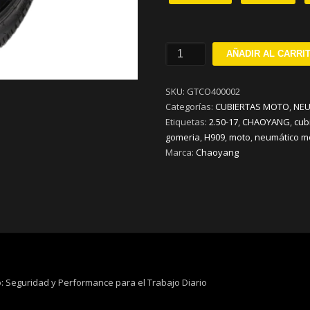
Cubierta
AÑADIR AL CARRI
2.50-
17
SKU:
GTCO400002
Chaoyang
Categorías:
CUBIERTAS MOTO
,
NEU
H909
Etiquetas:
2.50-17
,
CHAOYANG
,
cub
6pr
gomeria
,
H909
,
moto
,
neumático m
43p
Marca:
Chaoyang
Moto
cantidad
: Seguridad y Performance para el Trabajo Diario