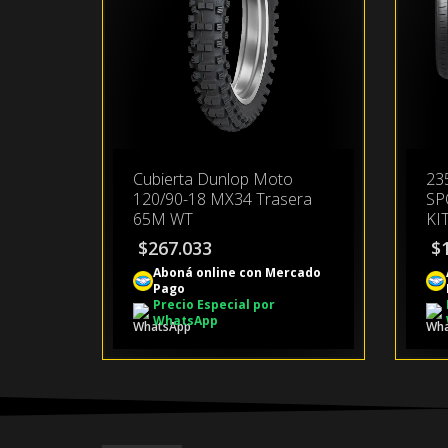
Cubierta Dunlop Moto
23
120/90-18 MX34 Trasera
SP
65M WT
KIT
$
267.033
$
Aboná online con Mercado
Pago
Precio Especial por
WhatsApp