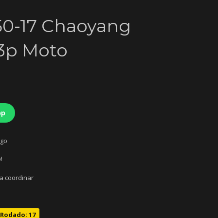
.50-17 Chaoyang
3p Moto
pp
ago
!
 a coordinar
Rodado: 17