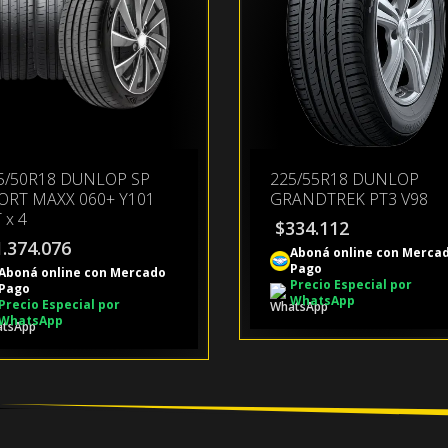
5/50R18 DUNLOP SP
225/55R18 DUNLOP
ORT MAXX 060+ Y101
GRANDTREK PT3 V98
 x 4
$
334.112
1.374.076
Aboná online con Merca
Pago
Aboná online con Mercado
Precio Especial por
Pago
WhatsApp
Precio Especial por
WhatsApp