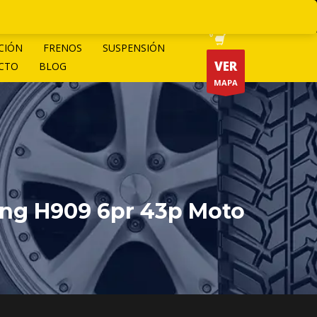
CIÓN
FRENOS
SUSPENSIÓN
VER
CTO
BLOG
MAPA
ang H909 6pr 43p Moto