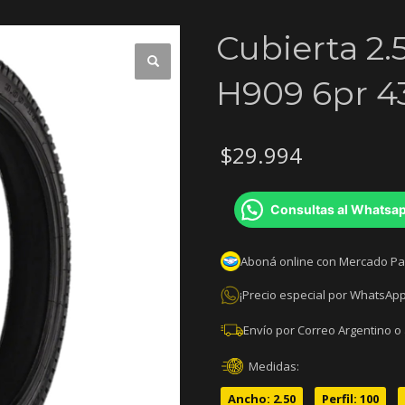
Cubierta 2
H909 6pr 4
$
29.994
Consultas al Whatsa
Aboná online con Mercado P
¡Precio especial por WhatsApp
Envío por Correo Argentino o
Medidas:
Ancho: 2.50
Perfil: 100