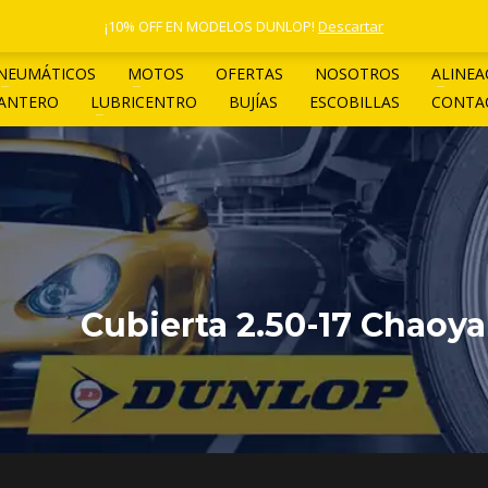
1 4961-4205
¡10% OFF EN MODELOS DUNLOP!
Descartar
NEUMÁTICOS
MOTOS
OFERTAS
NOSOTROS
ALINEA
LANTERO
LUBRICENTRO
BUJÍAS
ESCOBILLAS
CONTA
Cubierta 2.50-17 Chaoy