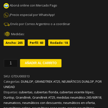
Aboná online con Mercado Pago
¡Precio especial por WhatsApp!
Envío por Correo Argentino o a coordinar
Medidas:
Ancho: 265
Perfil: 60
Rodado: 18
265/60R18
AÑADIR AL CARRITO
DUNLOP
GRANDTREK
SKU:
GTDU000313
AT25
Categorías:
DUNLOP
,
GRANDTREK AT25
,
NEUMÁTICOS DUNLOP
,
POR
H110
UNIDAD
cantidad
Etiquetas:
cubiertas
,
cubiertas florida
,
cubiertas vicente lópez
,
Dunlop
,
Grandtrek
,
Grandtrek AT25
,
medidas neumático 265/60R18
,
neumaticos
,
neumáticos con descuento
,
neumáticos en oferta
,
neumáticos online
,
neumáticos zona norte
,
precio neumáticos
,