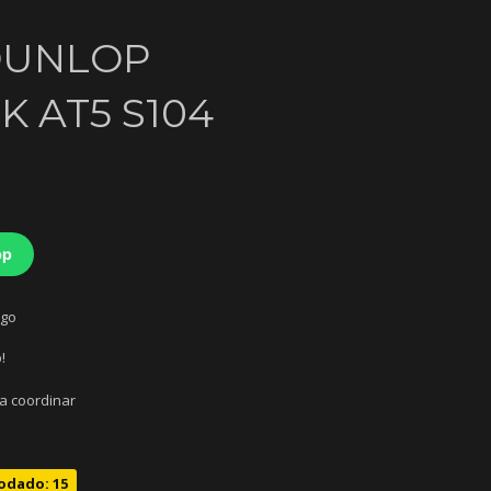
 DUNLOP
 AT5 S104
pp
ago
!
 a coordinar
odado: 15