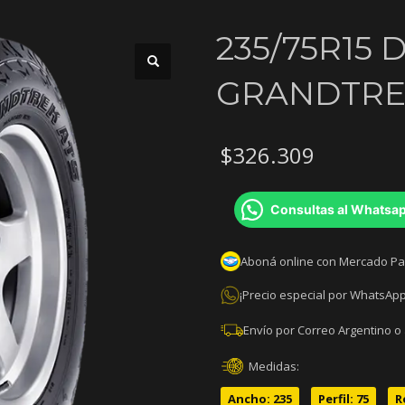
235/75R15
GRANDTREK
$
326.309
Consultas al Whatsa
Aboná online con Mercado P
¡Precio especial por WhatsApp
Envío por Correo Argentino o
Medidas:
Ancho: 235
Perfil: 75
R