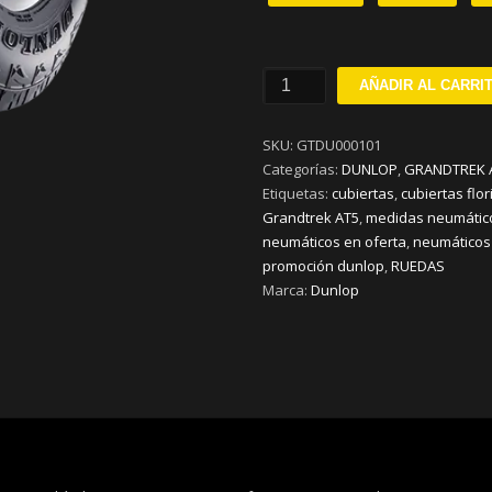
235/75R15
AÑADIR AL CARRI
DUNLOP
GRANDTREK
SKU:
GTDU000101
AT5
Categorías:
DUNLOP
,
GRANDTREK 
S104
Etiquetas:
cubiertas
,
cubiertas flor
cantidad
Grandtrek AT5
,
medidas neumátic
neumáticos en oferta
,
neumáticos
promoción dunlop
,
RUEDAS
Marca:
Dunlop