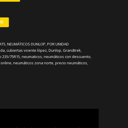
TO
AT5
,
NEUMÁTICOS DUNLOP
,
POR UNIDAD
ida
,
cubiertas vicente lópez
,
Dunlop
,
Grandtrek
,
o 235/75R15
,
neumaticos
,
neumáticos con descuento
,
 online
,
neumáticos zona norte
,
precio neumáticos
,