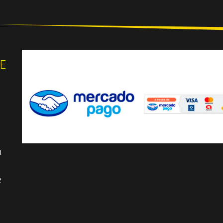
E
n
e