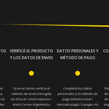
TOS
VERIFICÁ EL PRODUCTO
DATOS PERSONALES Y
CO
Y LOS DATOS DE ENVIO
MÉTODO DE PAGO
al
Ya en el carrito verifica el
Completá tus datos
Re
la
método de envío (recogida
personales y tu método de
de 
n la
en el local / envío expreso /
pago (efectivo local /
de 
des
envío Correo Argentino) y
mercado pago). Si pagas vía
seg