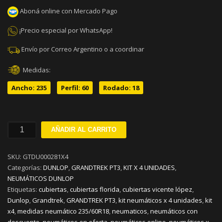
Aboná online con Mercado Pago
¡Precio especial por WhatsApp!
Envío por Correo Argentino o a coordinar
Medidas:
Ancho: 235
Perfil: 60
Rodado: 18
235/60R18
AÑADIR AL CARRITO
DUNLOP
GRANDTREK
SKU:
GTDU000281X4
PT3
Categorías:
DUNLOP
,
GRANDTREK PT3
,
KIT X 4 UNIDADES
,
V107
NEUMÁTICOS DUNLOP
KIT
Etiquetas:
cubiertas
,
cubiertas florida
,
cubiertas vicente lópez
,
x
Dunlop
,
Grandtrek
,
GRANDTREK PT3
,
kit neumáticos x 4 unidades
,
kit
4
x4
,
medidas neumático 235/60R18
,
neumaticos
,
neumáticos con
cantidad
descuento
,
neumáticos en oferta
,
neumáticos online
,
neumáticos x