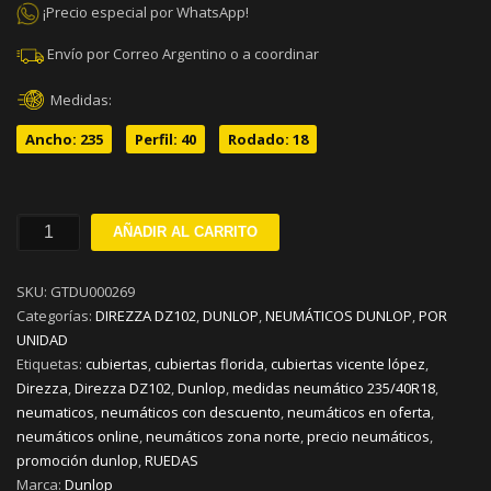
¡Precio especial por WhatsApp!
Envío por Correo Argentino o a coordinar
Medidas:
Ancho: 235
Perfil: 40
Rodado: 18
235/40R18
AÑADIR AL CARRITO
DUNLOP
DIREZZA
SKU:
GTDU000269
DZ102
Categorías:
DIREZZA DZ102
,
DUNLOP
,
NEUMÁTICOS DUNLOP
,
POR
W95
UNIDAD
cantidad
Etiquetas:
cubiertas
,
cubiertas florida
,
cubiertas vicente lópez
,
Direzza
,
Direzza DZ102
,
Dunlop
,
medidas neumático 235/40R18
,
neumaticos
,
neumáticos con descuento
,
neumáticos en oferta
,
neumáticos online
,
neumáticos zona norte
,
precio neumáticos
,
promoción dunlop
,
RUEDAS
Marca:
Dunlop