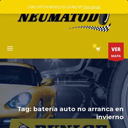
¡10% OFF EN MODELOS DUNLOP!
Descartar
VER
MAPA
Tag: batería auto no arranca en
invierno