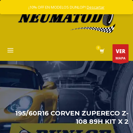
¡10% OFF EN MODELOS DUNLOP!
Descartar
VER
MAPA
195/60R16 CORVEN ZUPERECO Z-
108 89H KIT X 2