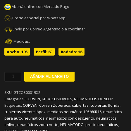
Aboná online con Mercado Pago
¡Precio especial por WhatsApp!
Envío por Correo Argentino o a coordinar
Medidas:
Ancho: 195
Perfil: 60
Rodado: 16
195/60R16
AÑADIR AL CARRITO
CORVEN
ZUPERECO
SKU:
GTCO300019X2
Z-
Categorías:
CORVEN
,
KIT X 2 UNIDADES
,
NEUMÁTICOS DUNLOP
108
Etiquetas:
CORVEN
,
Corven Zupereco
,
cubiertas
,
cubiertas florida
,
89H
cubiertas vicente lópez
,
medidas neumático 195/60R16
,
neumático
KIT
para auto
,
neumaticos
,
neumáticos con descuento
,
neumáticos
X
online
,
neumáticos zona norte
,
NEUMATODO
,
precio neumáticos
,
2
RUEDAS
,
Zupereco Z-108