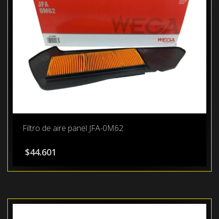
Filtro de aire panel JFA-0M62
$
44.601