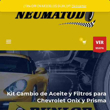
¡10% OFF EN MODELOS DUNLOP!
Descartar
VER
MAPA
Kit Cambio de Aceite y Filtros para
Chevrolet Onix y Prisma