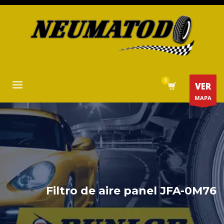
VER
MAPA
Filtro de aire panel JFA-0M76