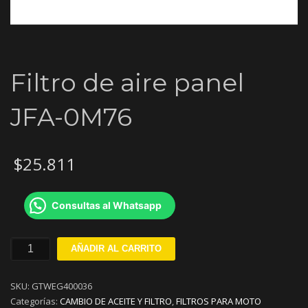
Filtro de aire panel
JFA-0M76
$
25.811
Consultas al Whatsapp
Filtro
AÑADIR AL CARRITO
de
aire
SKU:
GTWEG400036
panel
Categorías:
CAMBIO DE ACEITE Y FILTRO
,
FILTROS PARA MOTO
JFA-