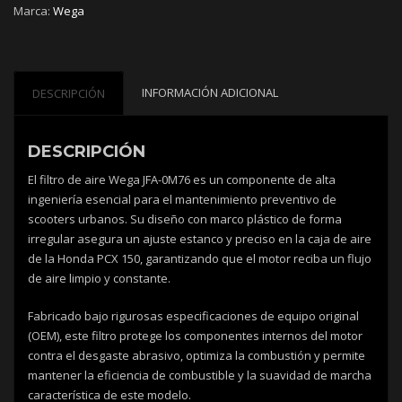
Marca:
Wega
0M76
cantidad
INFORMACIÓN ADICIONAL
DESCRIPCIÓN
DESCRIPCIÓN
El filtro de aire Wega JFA-0M76 es un componente de alta
ingeniería esencial para el mantenimiento preventivo de
scooters urbanos. Su diseño con marco plástico de forma
irregular asegura un ajuste estanco y preciso en la caja de aire
de la Honda PCX 150, garantizando que el motor reciba un flujo
de aire limpio y constante.
Fabricado bajo rigurosas especificaciones de equipo original
(OEM), este filtro protege los componentes internos del motor
contra el desgaste abrasivo, optimiza la combustión y permite
mantener la eficiencia de combustible y la suavidad de marcha
característica de este modelo.