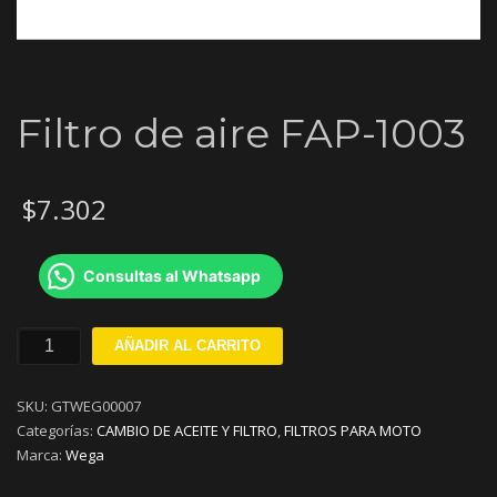
Filtro de aire FAP-1003
$
7.302
Consultas al Whatsapp
Filtro
AÑADIR AL CARRITO
de
aire
SKU:
GTWEG00007
FAP-
Categorías:
CAMBIO DE ACEITE Y FILTRO
,
FILTROS PARA MOTO
1003
Marca:
Wega
cantidad