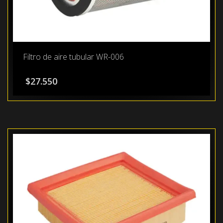
Filtro de aire tubular WR-006
$
27.550