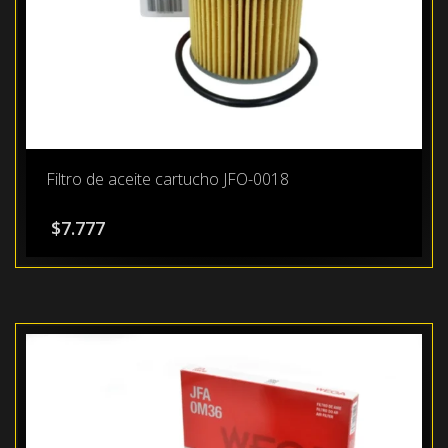
Filtro de aceite cartucho JFO-0018
$
7.777