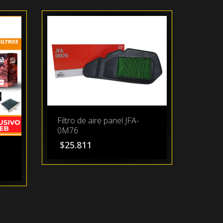
Filtro de aire panel JFA-
0M76
$
25.811