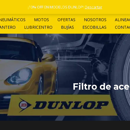
1 4961-4205
¡10% OFF EN MODELOS DUNLOP!
Descartar
NEUMÁTICOS
MOTOS
OFERTAS
NOSOTROS
ALINEA
LANTERO
LUBRICENTRO
BUJÍAS
ESCOBILLAS
CONTA
Filtro de ac