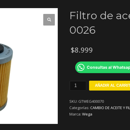
Filtro de a
0026
$
8.999
Consultas al Whatsa
Filtro
AÑADIR AL CARRI
de
aceite
SKU:
GTWEG400070
cartucho
Categorías:
CAMBIO DE ACEITE Y FI
JFO-
Marca:
Wega
0026
cantidad