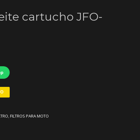
ceite cartucho JFO-
pp
TO
LTRO
,
FILTROS PARA MOTO