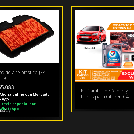
tro de aire plastico JFA-
19
55.083
Kit Cambio de Aceite y
Aboná online con Mercado
Filtros para Citroen C4
Pago
Precio Especial por
WhatsApp