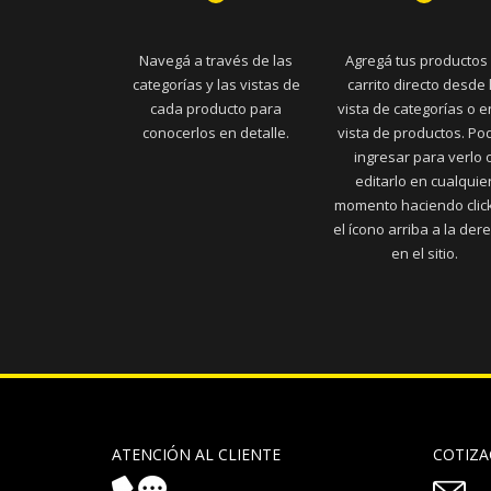
Navegá a través de las
Agregá tus productos 
categorías y las vistas de
carrito directo desde 
cada producto para
vista de categorías o e
conocerlos en detalle.
vista de productos. Po
ingresar para verlo 
editarlo en cualquie
momento haciendo clic
el ícono arriba a la der
en el sitio.
ATENCIÓN AL CLIENTE
COTIZA