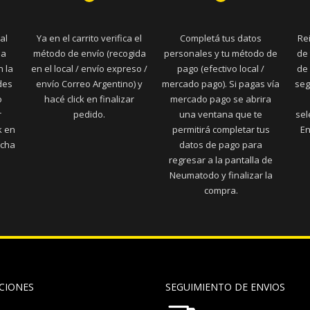
al
Ya en el carrito verifica el
Completá tus datos
Re
la
método de envío (recogida
personales y tu método de
de 
n la
en el local / envío expreso /
pago (efectivo local /
de 
des
envío Correo Argentino) y
mercado pago). Si pagas vía
seg
o
hacé click en finalizar
mercado pago se abrira
r
pedido.
una ventana que te
sel
k en
permitirá completar tus
En
echa
datos de pago para
regresar a la pantalla de
Neumatodo y finalizar la
compra.
CIONES
SEGUIMIENTO DE ENVIOS