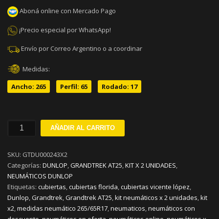
Aboná online con Mercado Pago
¡Precio especial por WhatsApp!
Envío por Correo Argentino o a coordinar
Medidas:
Ancho: 265
Perfil: 65
Rodado: 17
265/65R17
AÑADIR AL CARRITO
DUNLOP
GRANDTREK
SKU:
GTDU000243X2
AT25
Categorías:
DUNLOP
,
GRANDTREK AT25
,
KIT X 2 UNIDADES
,
S112
NEUMÁTICOS DUNLOP
KIT
Etiquetas:
cubiertas
,
cubiertas florida
,
cubiertas vicente lópez
,
x
Dunlop
,
Grandtrek
,
Grandtrek AT25
,
kit neumáticos x 2 unidades
,
kit
2
x2
,
medidas neumático 265/65R17
,
neumaticos
,
neumáticos con
cantidad
descuento
,
neumáticos en oferta
,
neumáticos online
,
neumáticos x