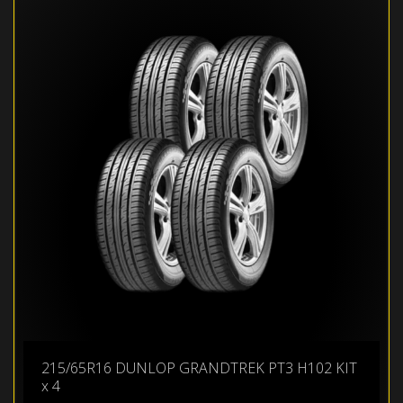
215/65R16 DUNLOP GRANDTREK PT3 H102 KIT
x 4