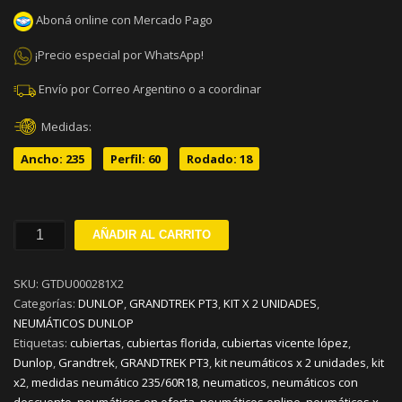
Aboná online con Mercado Pago
¡Precio especial por WhatsApp!
Envío por Correo Argentino o a coordinar
Medidas:
Ancho: 235
Perfil: 60
Rodado: 18
235/60R18
AÑADIR AL CARRITO
DUNLOP
GRANDTREK
SKU:
GTDU000281X2
PT3
Categorías:
DUNLOP
,
GRANDTREK PT3
,
KIT X 2 UNIDADES
,
V107
NEUMÁTICOS DUNLOP
KIT
Etiquetas:
cubiertas
,
cubiertas florida
,
cubiertas vicente lópez
,
x
Dunlop
,
Grandtrek
,
GRANDTREK PT3
,
kit neumáticos x 2 unidades
,
kit
2
x2
,
medidas neumático 235/60R18
,
neumaticos
,
neumáticos con
cantidad
descuento
,
neumáticos en oferta
,
neumáticos online
,
neumáticos x