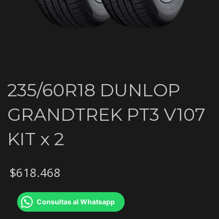
235/60R18 DUNLOP
GRANDTREK PT3 V107
KIT x 2
$
618.468
Consultas al Whatsapp