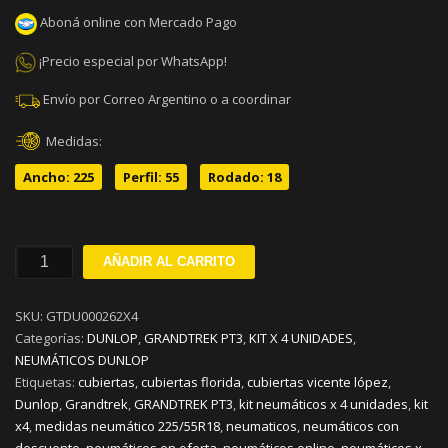
Aboná online con Mercado Pago
¡Precio especial por WhatsApp!
Envío por Correo Argentino o a coordinar
Medidas:
Ancho: 225
Perfil: 55
Rodado: 18
225/55R18
AÑADIR AL CARRITO
DUNLOP
GRANDTREK
SKU:
GTDU000262X4
PT3
Categorías:
DUNLOP
,
GRANDTREK PT3
,
KIT X 4 UNIDADES
,
V98
NEUMÁTICOS DUNLOP
KIT
Etiquetas:
cubiertas
,
cubiertas florida
,
cubiertas vicente lópez
,
x
Dunlop
,
Grandtrek
,
GRANDTREK PT3
,
kit neumáticos x 4 unidades
,
kit
4
x4
,
medidas neumático 225/55R18
,
neumaticos
,
neumáticos con
cantidad
descuento
,
neumáticos en oferta
,
neumáticos online
,
neumáticos x