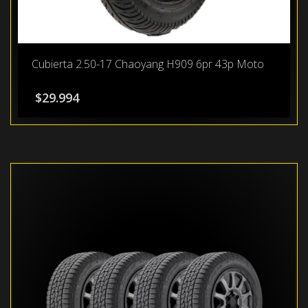
Cubierta 2.50-17 Chaoyang H909 6pr 43p Moto
$
29.994