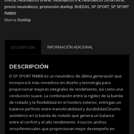
cantidad
precio neumáticos
,
promoción dunlop
,
RUEDAS
,
SP SPORT
,
SP SPORT
FM800
Marca:
Dunlop
INFORMACIÓN ADICIONAL
DESCRIPCIÓN
DESCRIPCIÓN
El SP SPORT FM800 es un neumático de última generación que
incorpora lo más novedoso en diseño y tecnología para
proporcionar mejoras integrales de rendimiento, así como una
conducción suave. La combinación entre la rigidez de la banda
de rodado y la flexibilidad en el hombro exterior, entregan un
balance perfecto entre maniobrabilidad y durabilidad.Diseño
asimétrico en la banda de rodado que genera un balance
entre el confort y el alto rendimiento. 4 surcos anchos
circunferenciales que proporcionan mejor desempeño en