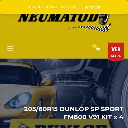
¡10% OFF EN MODELOS DUNLOP!
Descartar
VER
MAPA
205/60R15 DUNLOP SP SPORT
FM800 V91 KIT x 4