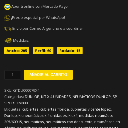
Aboná online con Mercado Pago
¡Precio especial por WhatsApp!
Envío por Correo Argentino o a coordinar
Medidas:
Ancho: 205
Perfil: 60
Rodado: 15
205/60R15
AÑADIR AL CARRITO
DUNLOP
SP
SKU:
GTDU000079X4
SPORT
Categorías:
DUNLOP
,
KIT X 4 UNIDADES
,
NEUMÁTICOS DUNLOP
,
SP
FM800
SPORT FM800
V91
Etiquetas:
cubiertas
,
cubiertas florida
,
cubiertas vicente lópez
,
KIT
Dunlop
,
kit neumáticos x 4 unidades
,
kit x4
,
medidas neumático
x
205/60R15
,
neumaticos
,
neumáticos con descuento
,
neumáticos en
4
oferta
,
neumáticos online
,
neumáticos x 4
,
neumáticos zona norte
,