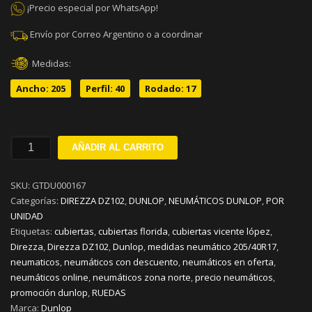
¡Precio especial por WhatsApp!
Envío por Correo Argentino o a coordinar
Medidas:
Ancho: 205
Perfil: 40
Rodado: 17
205/40R17
AÑADIR AL CARRITO
DUNLOP
DIREZZA
SKU:
GTDU000167
DZ102
Categorías:
DIREZZA DZ102
,
DUNLOP
,
NEUMÁTICOS DUNLOP
,
POR
W84
UNIDAD
cantidad
Etiquetas:
cubiertas
,
cubiertas florida
,
cubiertas vicente lópez
,
Direzza
,
Direzza DZ102
,
Dunlop
,
medidas neumático 205/40R17
,
neumaticos
,
neumáticos con descuento
,
neumáticos en oferta
,
neumáticos online
,
neumáticos zona norte
,
precio neumáticos
,
promoción dunlop
,
RUEDAS
Marca:
Dunlop