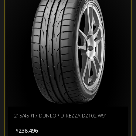
215/45R17 DUNLOP DIREZZA DZ102 W91
$
238.496