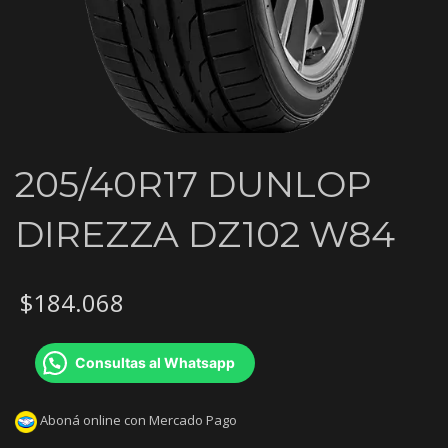
205/40R17 DUNLOP
DIREZZA DZ102 W84
$
184.068
Consultas al Whatsapp
Aboná online con Mercado Pago