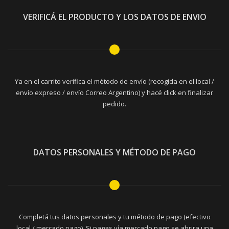
VERIFICÁ EL PRODUCTO Y LOS DATOS DE ENVIO
Ya en el carrito verifica el método de envío (recogida en el local /
envío expreso / envío Correo Argentino) y hacé click en finalizar
pedido.
DATOS PERSONALES Y MÉTODO DE PAGO
Completá tus datos personales y tu método de pago (efectivo
local / mercado pago). Si pagas vía mercado pago se abrira una