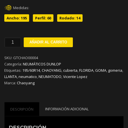
Medidas:
Ancho: 195
Perfil: 60
Rodado: 14
195/60R14
AÑADIR AL CARRITO
CHAOYANG
RP26
SKU:
GTCHAO00004
86H
Categoría:
NEUMÁTICOS DUNLOP
cantidad
Etiquetas:
195/60R14
,
CHAOYANG
,
cubierta
,
FLORIDA
,
GOMA
,
gomeria
,
LLANTA
,
neumatico
,
NEUMATODO
,
Vicente Lopez
Marca:
Chaoyang
INFORMACIÓN ADICIONAL
DESCRIPCIÓN
DESCRIPCIÓN