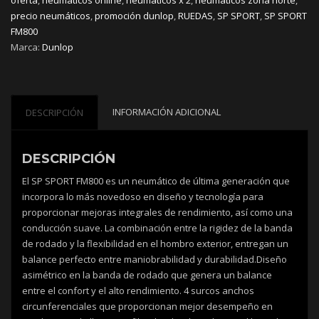
cantidad
precio neumáticos
,
promoción dunlop
,
RUEDAS
,
SP SPORT
,
SP SPORT
FM800
Marca:
Dunlop
INFORMACIÓN ADICIONAL
DESCRIPCIÓN
DESCRIPCIÓN
El SP SPORT FM800 es un neumático de última generación que
incorpora lo más novedoso en diseño y tecnología para
proporcionar mejoras integrales de rendimiento, así como una
conducción suave. La combinación entre la rigidez de la banda
de rodado y la flexibilidad en el hombro exterior, entregan un
balance perfecto entre maniobrabilidad y durabilidad.Diseño
asimétrico en la banda de rodado que genera un balance
entre el confort y el alto rendimiento. 4 surcos anchos
circunferenciales que proporcionan mejor desempeño en