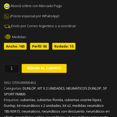
Aboná online con Mercado Pago
¡Precio especial por WhatsApp!
Envío por Correo Argentino o a coordinar
Medidas:
Ancho: 185
Perfil: 65
Rodado: 15
185/65R15
AÑADIR AL CARRITO
DUNLOP
SP
SKU:
GTDU000054X2
SPORT
Categorías:
DUNLOP
,
KIT X 2 UNIDADES
,
NEUMÁTICOS DUNLOP
,
SP
FM800
SPORT FM800
H88
Etiquetas:
cubiertas
,
cubiertas florida
,
cubiertas vicente lópez
,
KIT
Dunlop
,
kit neumáticos x 2 unidades
,
kit x2
,
medidas neumático
x
185/65R15
,
neumaticos
,
neumáticos con descuento
,
neumáticos en
2
oferta
,
neumáticos online
,
neumáticos x 2
,
neumáticos zona norte
,