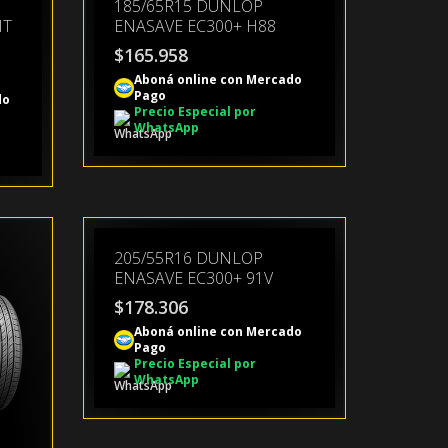
185/65R15 DUNLOP
IT
ENASAVE EC300+ H88
$
165.958
Aboná online con Mercado
Pago
do
Precio Especial por
WhatsApp
205/55R16 DUNLOP
ENASAVE EC300+ 91V
$
178.306
Aboná online con Mercado
Pago
Precio Especial por
WhatsApp