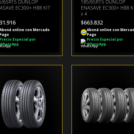
5/65R15 DUNLOP
185/65R15 DUNLOP
ASAVE EC300+ H88 KIT
ENASAVE EC300+ H88 K
x 4
31.916
$
663.832
Aboná online con Mercado
Aboná online con Merca
Pago
Pago
Precio Especial por
Precio Especial por
WhatsApp
WhatsApp