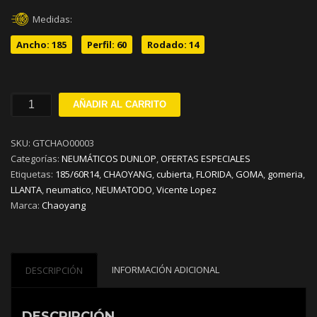
Medidas:
Ancho: 185
Perfil: 60
Rodado: 14
185/60R14
AÑADIR AL CARRITO
CHAOYANG
RP26
SKU:
GTCHAO00003
82H
Categorías:
NEUMÁTICOS DUNLOP
,
OFERTAS ESPECIALES
cantidad
Etiquetas:
185/60R14
,
CHAOYANG
,
cubierta
,
FLORIDA
,
GOMA
,
gomeria
,
LLANTA
,
neumatico
,
NEUMATODO
,
Vicente Lopez
Marca:
Chaoyang
INFORMACIÓN ADICIONAL
DESCRIPCIÓN
DESCRIPCIÓN