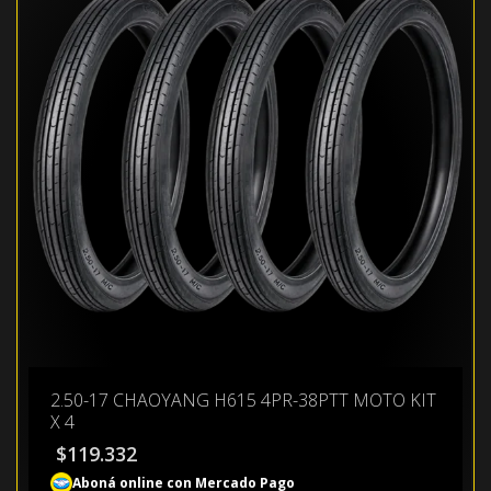
2.50-17 CHAOYANG H615 4PR-38PTT MOTO KIT
X 4
$
119.332
Aboná online con Mercado Pago