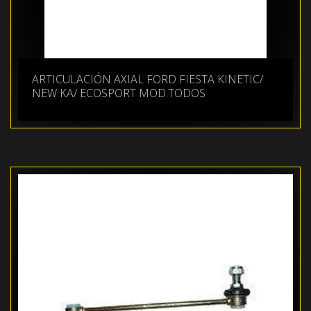
ARTICULACIÓN AXIAL FORD FIESTA KINETIC/
NEW KA/ ECOSPORT MOD.TODOS