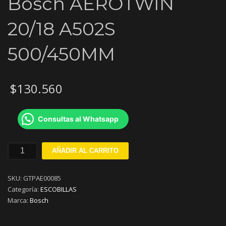
Bosch AEROTWIN
20/18 A502S
500/450MM
$
130.560
Consultas al Whatsapp
Kit
AÑADIR AL CARRITO
Escobillas
Limpiaparabrisas
SKU:
GTPAE00085
Bosch
Categoría:
ESCOBILLAS
AEROTWIN
Marca:
Bosch
20/18
A502S
500/450MM