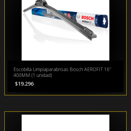
Escobilla Limpiaparabrisas Bosch AEROFIT 16″
400MM (1 unidad)
$
19.296