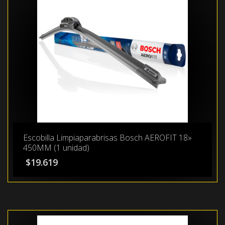
Escobilla Limpiaparabrisas Bosch AEROFIT 18»
450MM (1 unidad)
$
19.619