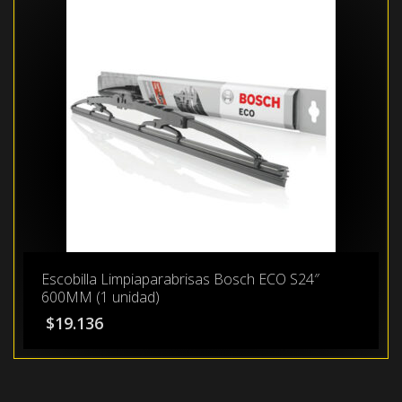
Escobilla Limpiaparabrisas Bosch ECO S24″
600MM (1 unidad)
$
19.136