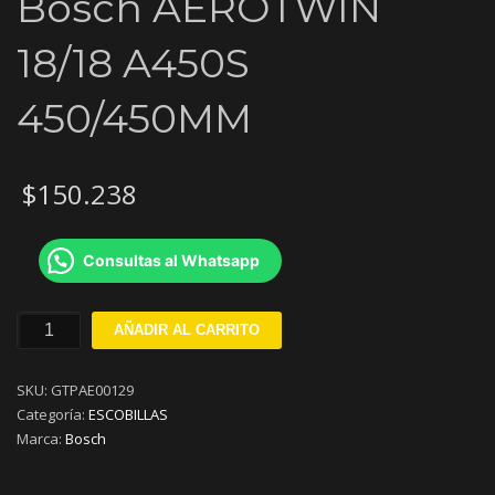
Bosch AEROTWIN
18/18 A450S
450/450MM
$
150.238
Consultas al Whatsapp
Kit
AÑADIR AL CARRITO
Escobillas
Limpiaparabrisas
SKU:
GTPAE00129
Bosch
Categoría:
ESCOBILLAS
AEROTWIN
Marca:
Bosch
18/18
A450S
450/450MM