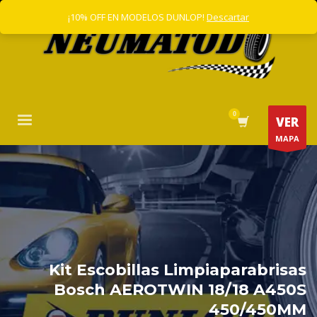
¡10% OFF EN MODELOS DUNLOP!
Descartar
VER
MAPA
Kit Escobillas Limpiaparabrisas
Bosch AEROTWIN 18/18 A450S
450/450MM