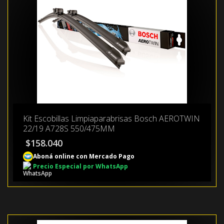
Kit Escobillas Limpiaparabrisas Bosch AEROTWIN
22/19 A728S 550/475MM
$
158.040
Aboná online con Mercado Pago
Precio Especial por WhatsApp