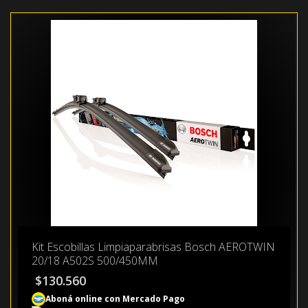
Kit Escobillas Limpiaparabrisas Bosch AEROTWIN
20/18 A502S 500/450MM
$
130.560
Aboná online con Mercado Pago