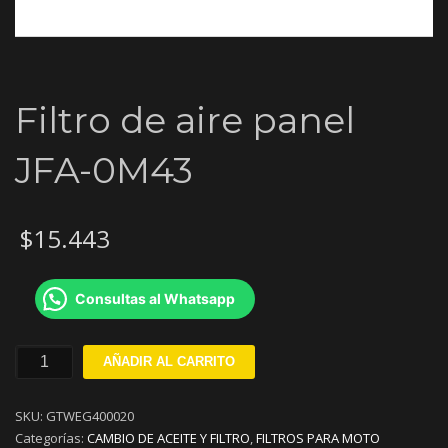
Filtro de aire panel
JFA-0M43
$
15.443
Consultas al Whatsapp
Filtro
AÑADIR AL CARRITO
de
aire
SKU:
GTWEG400020
panel
Categorías:
CAMBIO DE ACEITE Y FILTRO
,
FILTROS PARA MOTO
JFA-