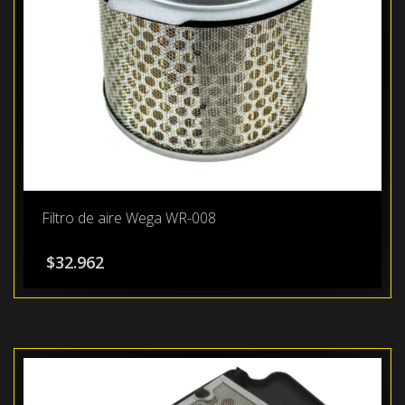
Filtro de aire Wega WR-008
$
32.962