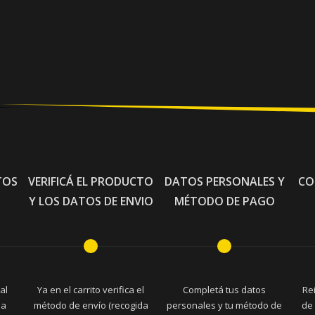
TOS
VERIFICÁ EL PRODUCTO
DATOS PERSONALES Y
CO
Y LOS DATOS DE ENVIO
MÉTODO DE PAGO
al
Ya en el carrito verifica el
Completá tus datos
Re
la
método de envío (recogida
personales y tu método de
de 