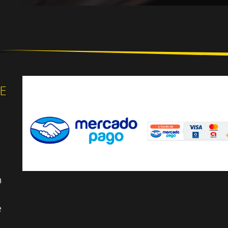
E
n
e