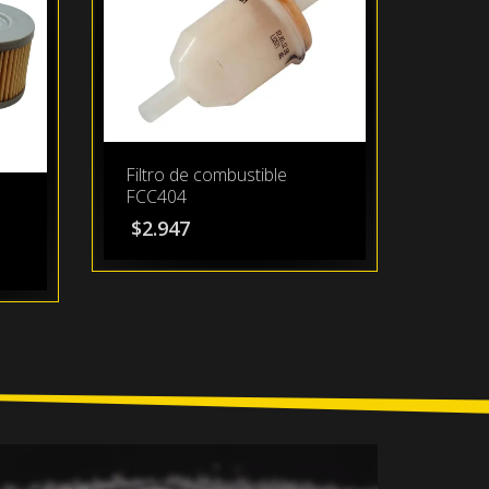
Filtro de combustible
FCC404
$
2.947