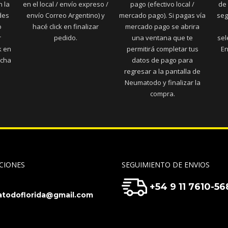
n la
en el local / envío expreso /
pago (efectivo local /
de 
des
envío Correo Argentino) y
mercado pago). Si pagas vía
seg
o
hacé click en finalizar
mercado pago se abrira
r
pedido.
una ventana que te
sel
k en
permitirá completar tus
En
echa
datos de pago para
regresar a la pantalla de
Neumatodo y finalizar la
compra.
CIONES
SEGUIMIENTO DE ENVIOS
+54 9 11 7610-56
todoflorida@gmail.com