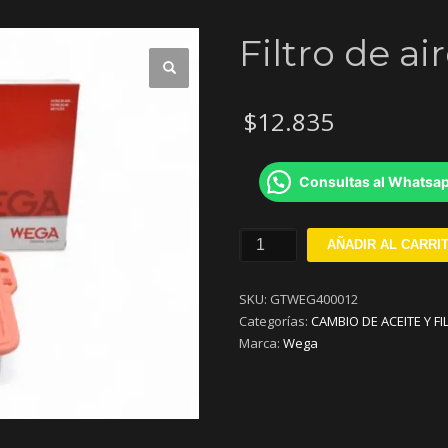
Filtro de a
$
12.835
Consultas al Whatsa
Filtro
AÑADIR AL CARRI
de
aire
SKU:
GTWEG400012
panel
Categorías:
CAMBIO DE ACEITE Y FI
FAP-
Marca:
Wega
1013
cantidad