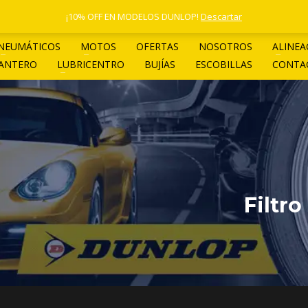
1 4961-4205
¡10% OFF EN MODELOS DUNLOP!
Descartar
NEUMÁTICOS
MOTOS
OFERTAS
NOSOTROS
ALINEA
LANTERO
LUBRICENTRO
BUJÍAS
ESCOBILLAS
CONTA
Filtro