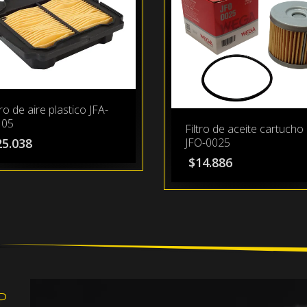
tro de aire plastico JFA-
05
Filtro de aceite cartucho
25.038
JFO-0025
$
14.886
P