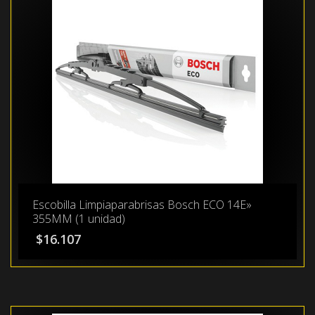
Escobilla Limpiaparabrisas Bosch ECO 14E»
355MM (1 unidad)
$
16.107