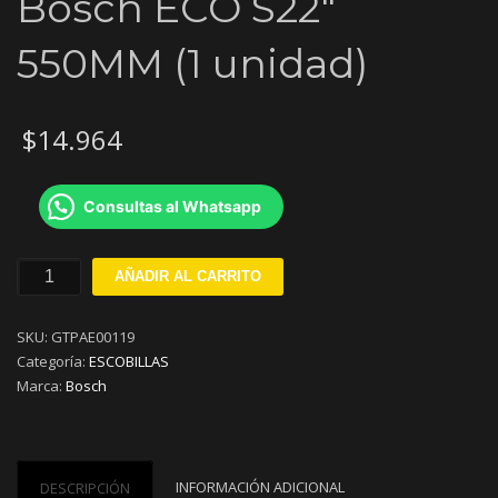
Bosch ECO S22″
550MM (1 unidad)
$
14.964
Consultas al Whatsapp
Escobilla
AÑADIR AL CARRITO
Limpiaparabrisas
Bosch
SKU:
GTPAE00119
ECO
Categoría:
ESCOBILLAS
S22"
Marca:
Bosch
550MM
(1
unidad)
cantidad
INFORMACIÓN ADICIONAL
DESCRIPCIÓN