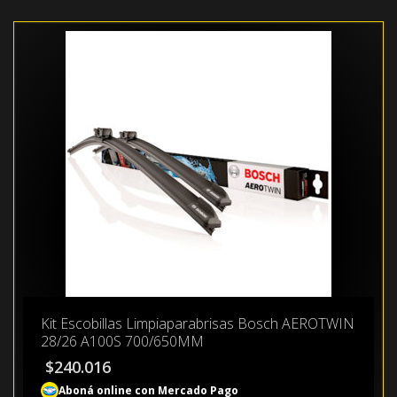
Kit Escobillas Limpiaparabrisas Bosch AEROTWIN
28/26 A100S 700/650MM
$
240.016
Aboná online con Mercado Pago